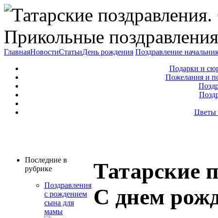
Прикольные поздравления
Главная
Новости
Статьи
День рождения
Поздравление начальни
Подарки и сю
Пожелания и п
Поздр
Позд
Цветы 
Последние в
Татарские п
рубрике
Поздравления
С днем рож
с рождением
сына для
мамы