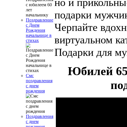
но и прикольны
подарки мужчи
Поздравление
Черпайте вдохн
с Днем
Рождения
начальнице в
виртуальном ка
стихах
Подарки для м
Юбилей 65
Смс
по
поздравления
с днем
рождения
Поздравления
с днем
рождения