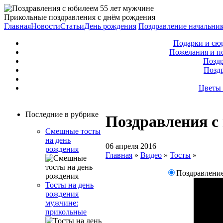
Прикольные поздравления с днём рождения
Главная
Новости
Статьи
День рождения
Поздравление начальни
Подарки и сю
Пожелания и п
Поздр
Позд
Цветы 
Последние в рубрике
Поздравления с
Смешные тосты
на день
06 апреля 2016
рождения
Главная
»
Видео
»
Тосты
»
Поздравление
Тосты на день
рождения
мужчине:
прикольные