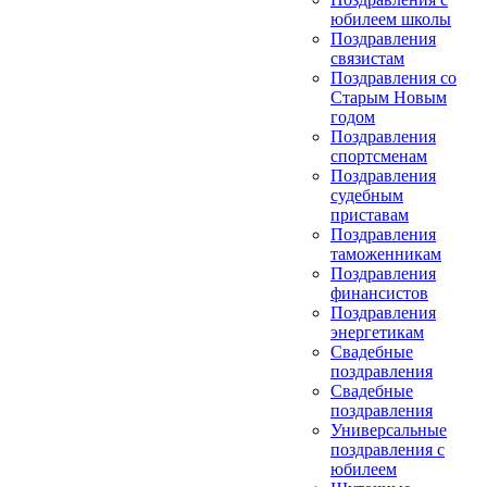
юбилеем школы
Поздравления
связистам
Поздравления со
Старым Новым
годом
Поздравления
спортсменам
Поздравления
судебным
приставам
Поздравления
таможенникам
Поздравления
финансистов
Поздравления
энергетикам
Свадебные
поздравления
Свадебные
поздравления
Универсальные
поздравления с
юбилеем