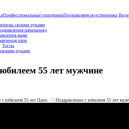
ка
Профессиональные праздники
Поздравляем родственника
Виде
рпризы своими руками
оздравления начальнику
авления маме
равления папе
Тосты
своими руками
 юбилеем 55 лет мужчине
 с юбилеем 55 лет Папе.
Поздравление с юбилеем 55 лет муж