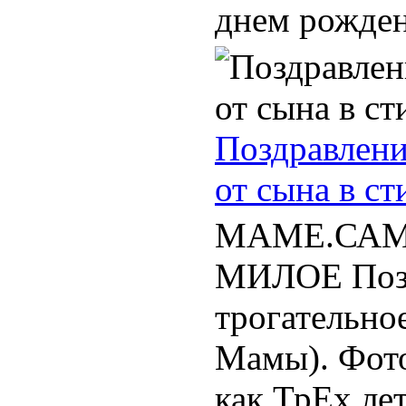
днем рождени
Поздравлени
от сына в ст
МАМЕ.САМО
МИЛОЕ Позд
трогательно
Мамы). Фот
как ТрЕх ле