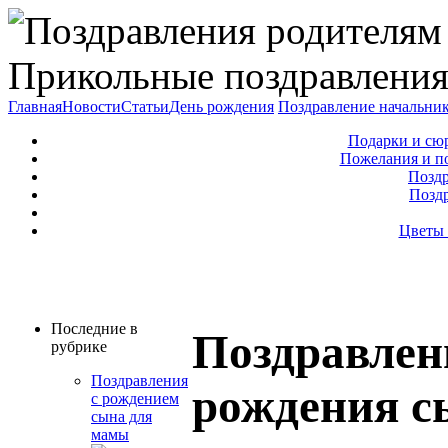
Прикольные поздравления
Главная
Новости
Статьи
День рождения
Поздравление начальни
Подарки и сю
Пожелания и п
Поздр
Позд
Цветы 
Последние в
Поздравлен
рубрике
Поздравления
рождения с
с рождением
сына для
мамы