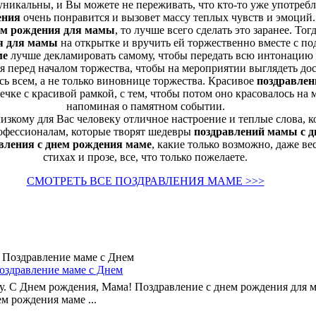
никальны, и Вы можете не переживать, что кто-то уже употребл
ения
очень понравится и вызовет массу теплых чувств и эмоций
нем рождения для мамы
, то лучше всего сделать это заранее. Т
ия для мамы
на открытке и вручить ей торжественно вместе с по
ме
лучше декламировать самому, чтобы передать всю интонацию 
 перед началом торжества, чтобы на мероприятии выглядеть до
ь всем, а не только виновнице торжества. Красивое
поздравлен
чке с красивой рамкой, с тем, чтобы потом оно красовалось на 
напоминая о памятном событии.
зкому для Вас человеку отличное настроение и теплые слова, к
рофессионалам, которые творят шедевры
поздравлений мамы с 
вления с днем рождения маме
, какие только возможно, даже ве
стихах и прозе, все, что только пожелаете.
СМОТРЕТЬ ВСЕ ПОЗДРАВЛЕНИЯ МАМЕ >>>
оздравление маме с Днем
у. С Днем рождения, Мама! Поздравление с днем рождения для 
м рождения маме ...