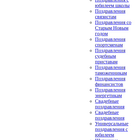
юбилеем школы
Поздравления
связистам
Поздравления со
Старым Новым
годом
Поздравления
спортсменам
Поздравления
судебным
приставам
Поздравления
таможенникам
Поздравления
финансистов
Поздравления
энергетикам
Свадебные
поздравления
Свадебные
поздравления
Универсальные
поздравления с
юбилеем