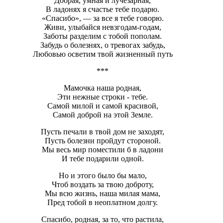
Добрая, умная и лучезарная,
В ладонях я счастье тебе подарю.
«Спасибо», — за все я тебе говорю.
Живи, улыбайся невзгодам-годам,
Заботы разделим с тобой пополам.
Забудь о болезнях, о тревогах забудь,
Любовью осветим твой жизненный путь
***
Мамочка наша родная,
Эти нежные строки - тебе.
Самой милой и самой красивой,
Самой доброй на этой Земле.
Пусть печали в твой дом не заходят,
Пусть болезни пройдут стороной.
Мы весь мир поместили б в ладони
И тебе подарили одной.
Но и этого было бы мало,
Чтоб воздать за твою доброту,
Мы всю жизнь, наша милая мама,
Пред тобой в неоплатном долгу.
Спасибо, родная, за то, что растила,