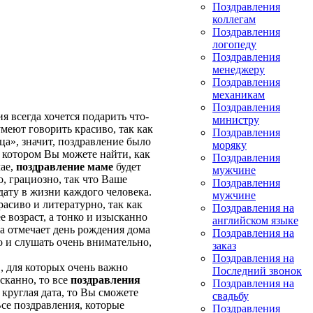
Поздравления
коллегам
Поздравления
логопеду
Поздравления
менеджеру
Поздравления
механикам
Поздравления
 всегда хочется подарить что-
министру
умеют говорить красиво, так как
Поздравления
дца», значит, поздравление было
моряку
а котором Вы можете найти, как
Поздравления
чае,
поздравление маме
будет
мужчине
о, грациозно, так что Ваше
Поздравления
дату в жизни каждого человека.
мужчине
асиво и литературно, так как
Поздравления на
е возраст, а тонко и изысканно
английском языке
ма отмечает день рождения дома
Поздравления на
 и слушать очень внимательно,
заказ
Поздравления на
, для которых очень важно
Последний звонок
сканно, то все
поздравления
Поздравления на
круглая дата, то Вы сможете
свадьбу
се поздравления, которые
Поздравления