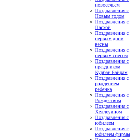
новосельем
Поздравления с
Новым годом
Поздравления с
Пасхой
Поздравления с
первым днем
весны
Поздравления с
первым снегом
Поздравления с
праздником
Курбан Байрам
Поздравления с
рождением
ребенка
Поздравления с
Рождеством
Поздравления с
Хеллоуином
Поздравления с
юбилеем
Поздравления с
юбилеем фирмы
Поздравления с