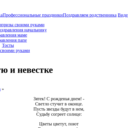
ка
Профессиональные праздники
Поздравляем родственника
Виде
рпризы своими руками
оздравления начальнику
авления маме
равления папе
Тосты
своими руками
ю и невестке
а
»
Зятек! С рожденья днем! -
Светло стучит в оконце.
Пусть звезды будут в нем,
Судьбу согреет солнце:
Цветы цветут, поют