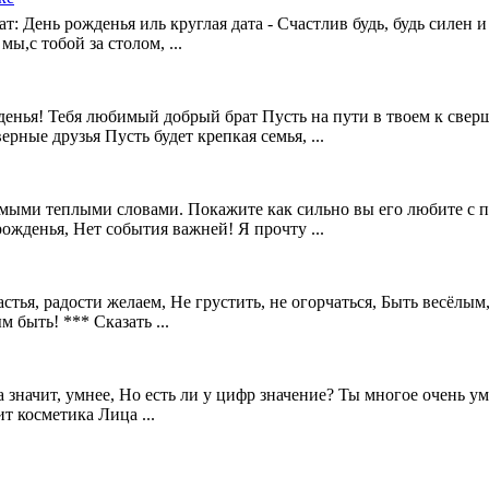
т: День рожденья иль круглая дата - Счастлив будь, будь силен и 
 мы,с тобой за столом, ...
енья! Тебя любимый добрый брат Пусть на пути в твоем к свер
ерные друзья Пусть будет крепкая семья, ...
самыми теплыми словами. Покажите как сильно вы его любите с
ожденья, Hет события важней! Я прочту ...
тья, радости желаем, Не грустить, не огорчаться, Быть весёлым,
 быть! *** Сказать ...
а значит, умнее, Но есть ли у цифр значение? Ты многое очень у
т косметика Лица ...