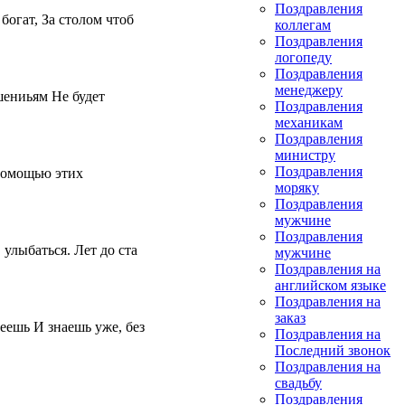
Поздравления
богат, За столом чтоб
коллегам
Поздравления
логопеду
Поздравления
менеджеру
шениьям Не будет
Поздравления
механикам
Поздравления
министру
Поздравления
 помощью этих
моряку
Поздравления
мужчине
Поздравления
 улыбаться. Лет до ста
мужчине
Поздравления на
английском языке
Поздравления на
заказ
меешь И знаешь уже, без
Поздравления на
Последний звонок
Поздравления на
свадьбу
Поздравления