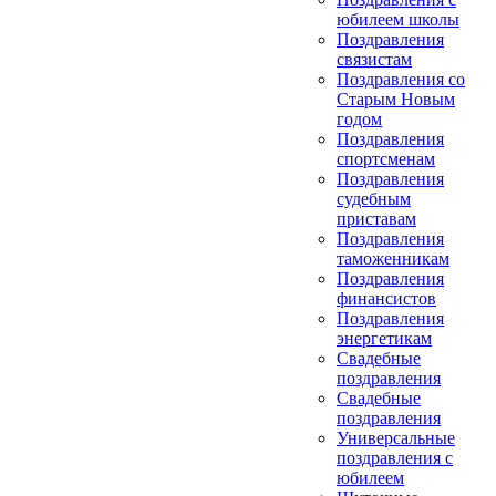
юбилеем школы
Поздравления
связистам
Поздравления со
Старым Новым
годом
Поздравления
спортсменам
Поздравления
судебным
приставам
Поздравления
таможенникам
Поздравления
финансистов
Поздравления
энергетикам
Свадебные
поздравления
Свадебные
поздравления
Универсальные
поздравления с
юбилеем