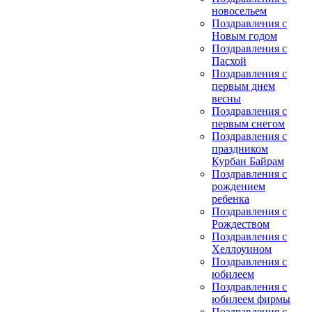
новосельем
Поздравления с
Новым годом
Поздравления с
Пасхой
Поздравления с
первым днем
весны
Поздравления с
первым снегом
Поздравления с
праздником
Курбан Байрам
Поздравления с
рождением
ребенка
Поздравления с
Рождеством
Поздравления с
Хеллоуином
Поздравления с
юбилеем
Поздравления с
юбилеем фирмы
Поздравления с