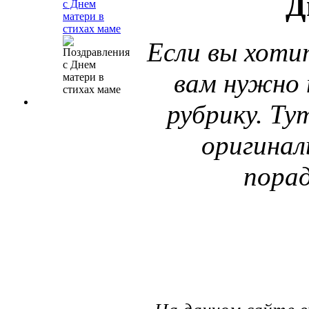
Д
с Днем
матери в
стихах маме
Если вы хоти
вам нужно 
рубрику. Т
оригинал
порад