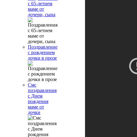
с 65-летием
маме от
дочери, сына
Поздравление
с рождением
дочки в прозе
Смс
поздравления
с Днем
рождения
маме от
дочки