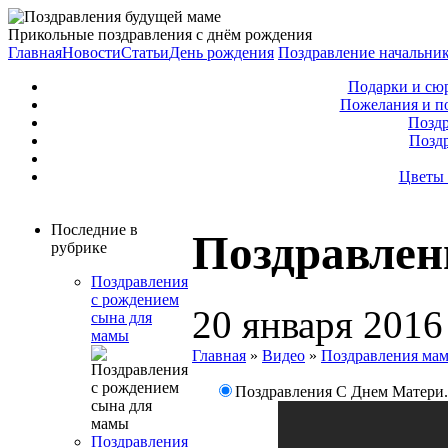
Прикольные поздравления с днём рождения
Главная
Новости
Статьи
День рождения
Поздравление начальни
Подарки и сю
Пожелания и п
Поздр
Позд
Цветы 
Последние в
Поздравлен
рубрике
Поздравления
с рождением
20 января 2016
сына для
мамы
Главная
»
Видео
»
Поздравления ма
Поздравления С Днем Матери
Поздравления