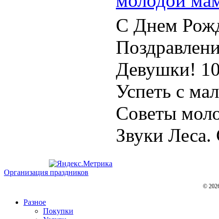
молодой ма
С Днем Рожд
Поздравлен
Девушки! 1
Успеть с ма
Советы моло
Звуки Леса. 
Организация праздников
© 202
Разное
Покупки