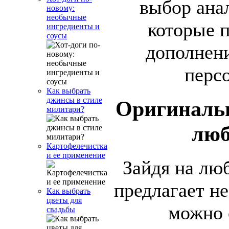
выбор анал
новому:
необычные
которые 
ингредиенты и
соусы
дополнени
перс
Как выбрать
джинсы в стиле
Оригиналь
милитари?
люб
Картофелечистка
и ее применение
Зайдя на лю
предлагает н
Как выбрать
цветы для
можно 
свадьбы