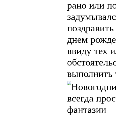
рано или п
задумывался
поздравить
днем рожде
ввиду тех 
обстоятель
выполнить т