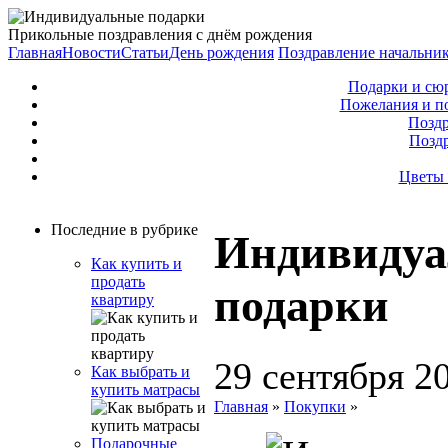
Прикольные поздравления с днём рождения
Главная
Новости
Статьи
День рождения
Поздравление начальни
Подарки и сю
Пожелания и п
Поздр
Позд
Цветы 
Последние в рубрике
Индивиду
Как купить и
продать
подарки
квартиру
29 сентября 2
Как выбрать и
купить матрасы
Главная
»
Покупки
»
Подарочные