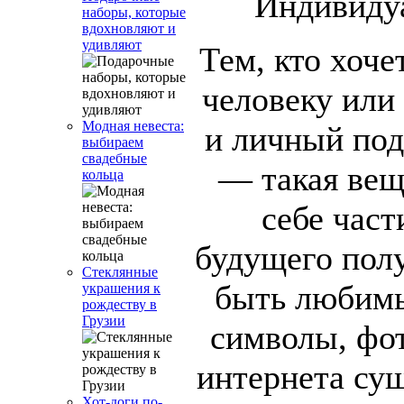
наборы, которые
вдохновляют и
удивляют
Тем, кто хоче
человеку или
Модная невеста:
и личный под
выбираем
свадебные
— такая вещ
кольца
себе част
будущего полу
Стеклянные
быть любимы
украшения к
рождеству в
Грузии
символы, фот
интернета су
Хот-доги по-