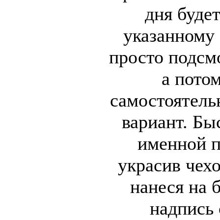
дня буде
указанному 
просто подсм
а пото
самостоятель
вариант. Бы
именной п
украсив чех
нанеся на 
надпись 