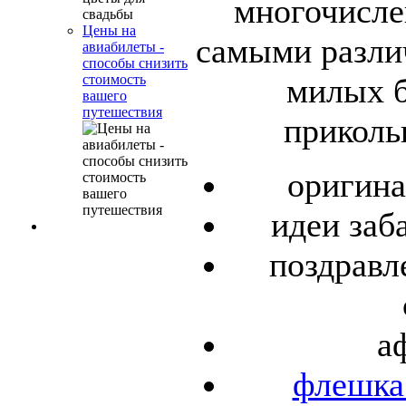
многочисле
Цены на
самыми разли
авиабилеты -
способы снизить
милых б
стоимость
вашего
путешествия
приколь
оригина
идеи заб
поздравл
а
флешка