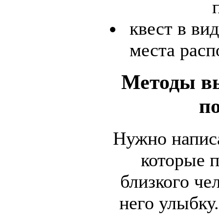
квест в ви
места расп
Методы в
п
Нужно написа
которые п
близкого че
него улыбку