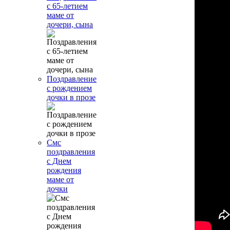
с 65-летием
маме от
дочери, сына
Поздравление
с рождением
дочки в прозе
Смс
поздравления
с Днем
рождения
маме от
дочки