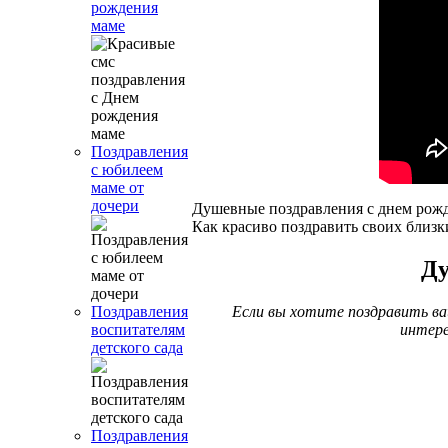
рождения
маме
Поздравления
с юбилеем
маме от
дочери
Душевные поздравления с днем рож
Как красиво поздравить своих близк
Ду
Если вы хотите поздравить ва
Поздравления
интере
воспитателям
детского сада
Поздравления