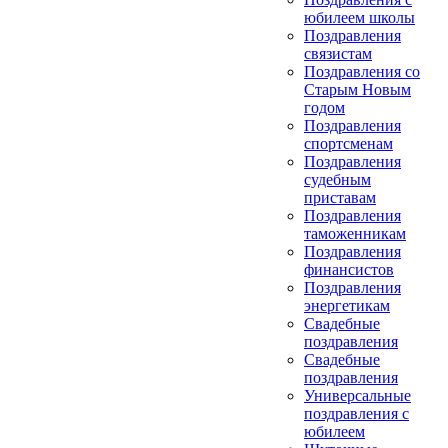
юбилеем школы
Поздравления
связистам
Поздравления со
Старым Новым
годом
Поздравления
спортсменам
Поздравления
судебным
приставам
Поздравления
таможенникам
Поздравления
финансистов
Поздравления
энергетикам
Свадебные
поздравления
Свадебные
поздравления
Универсальные
поздравления с
юбилеем