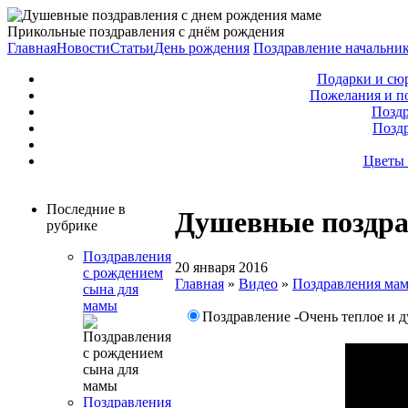
Прикольные поздравления с днём рождения
Главная
Новости
Статьи
День рождения
Поздравление начальни
Подарки и сю
Пожелания и п
Поздр
Позд
Цветы 
Последние в
Душевные поздра
рубрике
Поздравления
20 января 2016
с рождением
Главная
»
Видео
»
Поздравления ма
сына для
мамы
Поздравление -Очень теплое и 
Поздравления