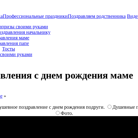
ка
Профессиональные праздники
Поздравляем родственника
Виде
рпризы своими руками
оздравления начальнику
авления маме
равления папе
Тосты
своими руками
вления с днем рождения маме
ме
»
душевное поздравление с днем рождения подруги.
Душевные п
Фото.