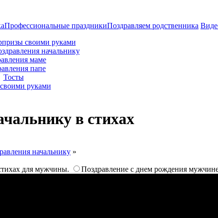
ка
Профессиональные праздники
Поздравляем родственника
Виде
рпризы своими руками
оздравления начальнику
авления маме
равления папе
Тосты
своими руками
ачальнику в стихах
равления начальнику
»
стихах для мужчины.
Поздравление с днем рождения мужчине