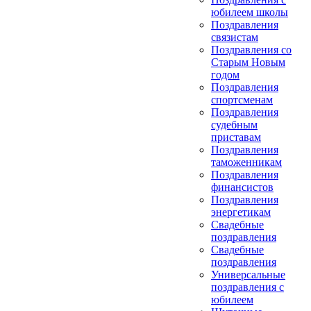
юбилеем школы
Поздравления
связистам
Поздравления со
Старым Новым
годом
Поздравления
спортсменам
Поздравления
судебным
приставам
Поздравления
таможенникам
Поздравления
финансистов
Поздравления
энергетикам
Свадебные
поздравления
Свадебные
поздравления
Универсальные
поздравления с
юбилеем