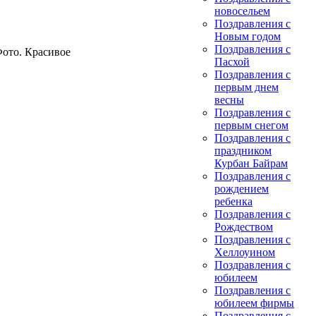
новосельем
Поздравления с
Новым годом
Поздравления с
Фото. Красивое
Пасхой
Поздравления с
первым днем
весны
Поздравления с
первым снегом
Поздравления с
праздником
Курбан Байрам
Поздравления с
рождением
ребенка
Поздравления с
Рождеством
Поздравления с
Хеллоуином
Поздравления с
юбилеем
Поздравления с
юбилеем фирмы
Поздравления с