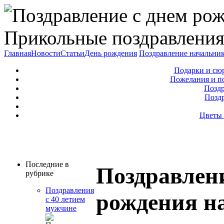
Прикольные поздравления
Главная
Новости
Статьи
День рождения
Поздравление начальни
Подарки и сю
Пожелания и п
Поздр
Позд
Цветы 
Последние в
Поздравлени
рубрике
Поздравления
рождения н
с 40 летием
мужчине