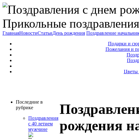
Прикольные поздравления
Главная
Новости
Статьи
День рождения
Поздравление начальни
Подарки и сю
Пожелания и п
Поздр
Позд
Цветы 
Последние в
Поздравлени
рубрике
Поздравления
рождения н
с 40 летием
мужчине