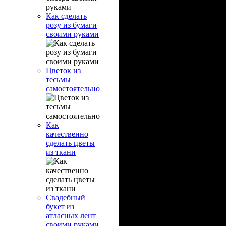
Как сделать
розу из бумаги
своими руками
Цветок из
тесьмы
самостоятельно
Как
качественно
сделать цветы
из ткани
Свадебный
букет из
атласных лент
своими руками