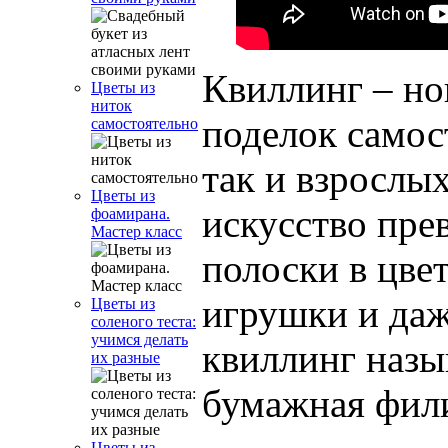
Квиллинг – но
Цветы из
ниток
поделок самос
самостоятельно
так и взрослы
Цветы из
искусство пр
фоамирана.
Мастер класс
полоски в цве
игрушки и да
Цветы из
соленого теста:
учимся делать
квиллинг назы
их разные
бумажная фил
Цветы из