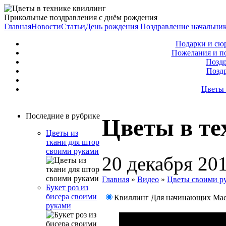
Прикольные поздравления с днём рождения
Главная
Новости
Статьи
День рождения
Поздравление начальни
Подарки и сю
Пожелания и п
Поздр
Позд
Цветы 
Последние в рубрике
Цветы в те
Цветы из
ткани для штор
своими руками
20 декабря 20
Главная
»
Видео
»
Цветы своими р
Букет роз из
бисера своими
Квиллинг Для начинающих Мас
руками