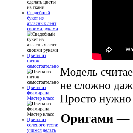
Свадебный
букет из
атласных лент
своими руками
Цветы из
ниток
самостоятельно
Модель считает
не сложно да
Цветы из
фоамирана.
Просто нужно 
Мастер класс
Оригами — 
Цветы из
соленого теста:
учимся делать