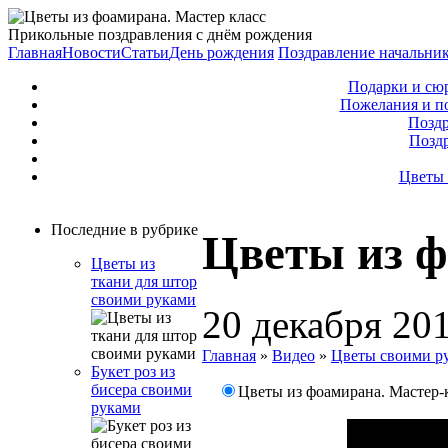
Прикольные поздравления с днём рождения
Главная
Новости
Статьи
День рождения
Поздравление начальни
Подарки и сю
Пожелания и п
Поздр
Позд
Цветы 
Последние в рубрике
Цветы из ф
Цветы из
ткани для штор
своими руками
20 декабря 20
Главная
»
Видео
»
Цветы своими р
Букет роз из
бисера своими
Цветы из фоамирана. Мастер-к
руками