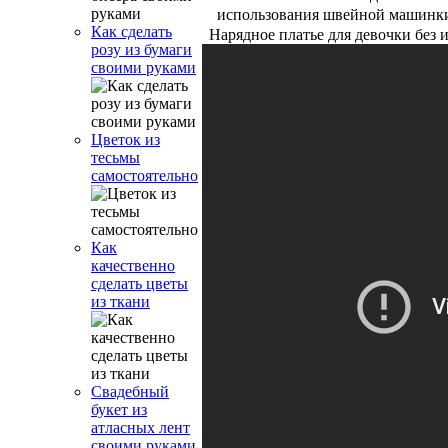
использования швейной машинк
Как сделать
Нарядное платье для девочки без
розу из бумаги
своими руками
Цветок из
тесьмы
самостоятельно
Как
качественно
сделать цветы
из ткани
Свадебный
букет из
атласных лент
своими руками