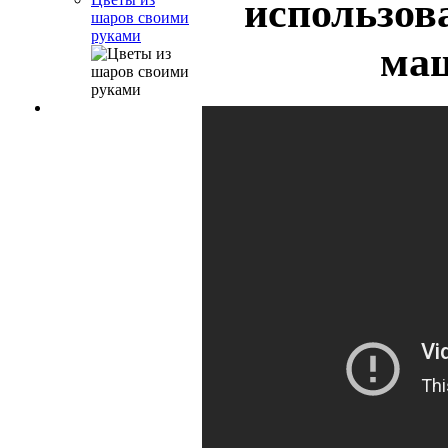
использов
шаров своими
руками
ма