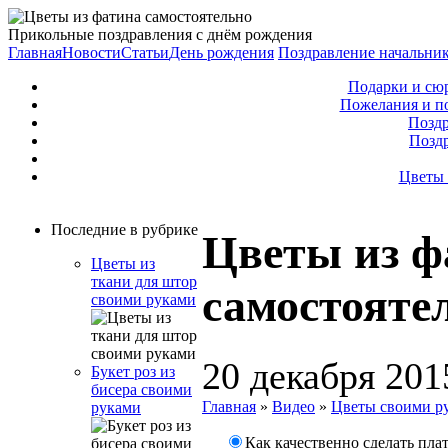
Прикольные поздравления с днём рождения
Главная
Новости
Статьи
День рождения
Поздравление начальни
Подарки и сю
Пожелания и п
Поздр
Позд
Цветы 
Последние в рубрике
Цветы из ф
Цветы из
ткани для штор
самостояте
своими руками
20 декабря 201
Букет роз из
бисера своими
Главная
»
Видео
»
Цветы своими р
руками
Как качественно сделать плат