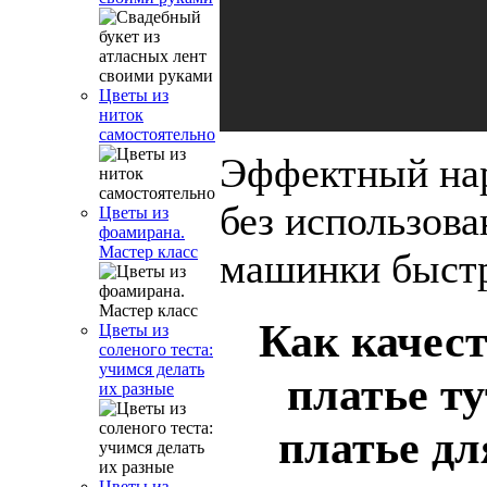
Цветы из
ниток
самостоятельно
Эффектный на
без использов
Цветы из
фоамирана.
Мастер класс
машинки быстр
Как качест
Цветы из
соленого теста:
учимся делать
платье ту
их разные
платье дл
Цветы из