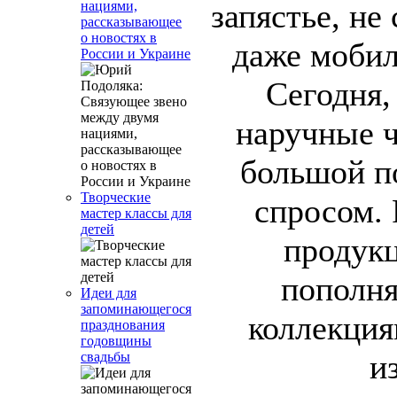
запястье, не
нациями,
рассказывающее
о новостях в
даже моби
России и Украине
Сегодня,
наручные 
большой п
Творческие
спросом.
мастер классы для
детей
продук
пополн
Идеи для
запоминающегося
коллекци
празднования
годовщины
и
свадьбы