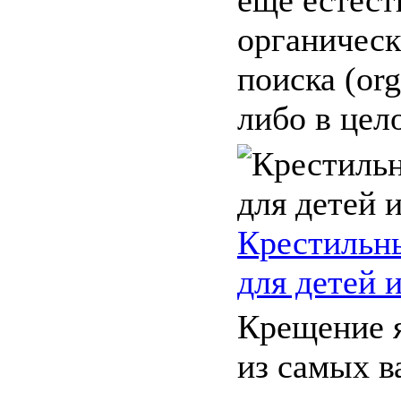
органическ
поиска (orga
либо в цело
Крестильн
для детей 
Крещение я
из самых 