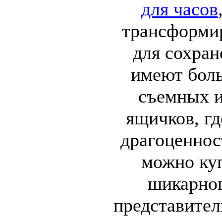
для часов
трансформи
для сохран
имеют бол
съемных 
ящичков, г
драгоценнос
можно куп
шикарног
представите