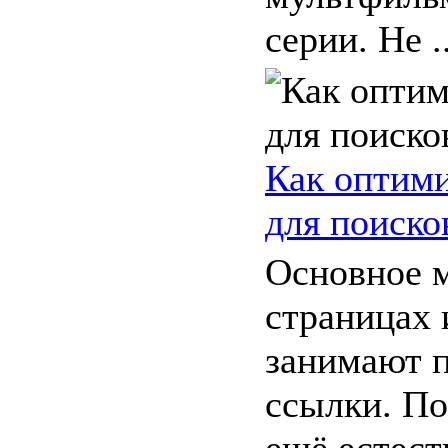
серии. Не ..
Как оптими
для поиск
Основное м
страницах 
занимают 
ссылки. П
ещё естест