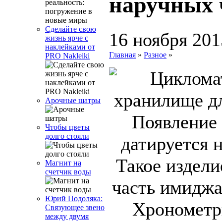
наручных 
Сделайте свою
16 ноября 201
жизнь ярче с
наклейками от
Главная
»
Разное
»
PRO Nakleiki
Арочные шатры
Появление
Чтобы цветы
долго стояли
датируется 
Такое издели
Магнит на
счетчик воды
часть имиджа
Юрий Подоляка:
Хронометр
Связующее звено
между двумя