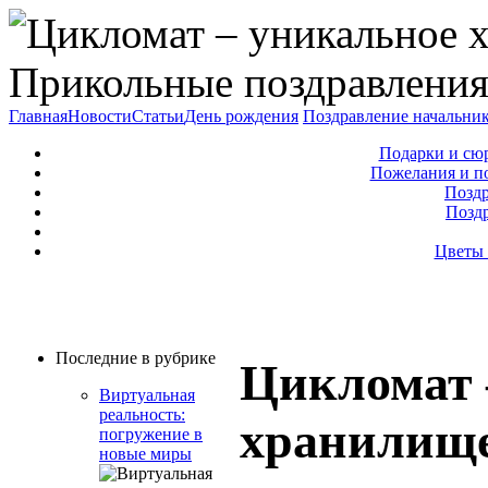
Прикольные поздравления
Главная
Новости
Статьи
День рождения
Поздравление начальни
Подарки и сю
Пожелания и п
Поздр
Позд
Цветы 
Последние в рубрике
Цикломат 
Виртуальная
реальность:
хранилище
погружение в
новые миры