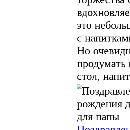
вдохновляе
это неболь
с напиткам
Но очевидн
продумать 
стол, напитк
Поздравлен