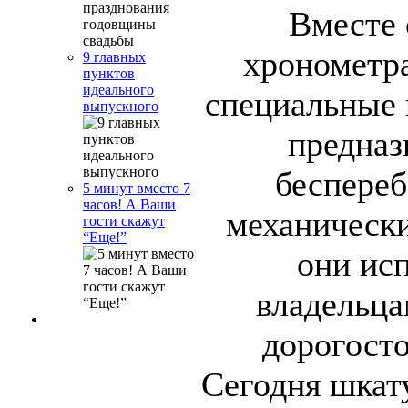
Вместе
хронометр
9 главных
пунктов
идеального
специальные 
выпускного
предназ
беспере
5 минут вместо 7
часов! А Ваши
механическ
гости скажут
“Еще!”
они ис
владельц
дорогост
Сегодня шкат