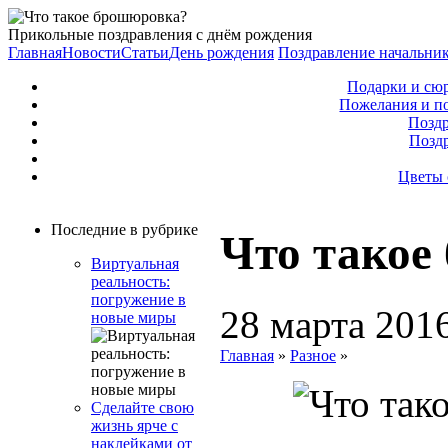
Прикольные поздравления с днём рождения
Главная
Новости
Статьи
День рождения
Поздравление начальни
Подарки и сю
Пожелания и п
Поздр
Позд
Цветы 
Последние в рубрике
Что такое
Виртуальная
реальность:
погружение в
28 марта 201
новые миры
Главная
»
Разное
»
Сделайте свою
жизнь ярче с
наклейками от