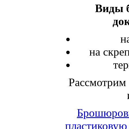
Виды 
до
н
на скре
тер
Рассмотрим
Брошюровк
пластиковую