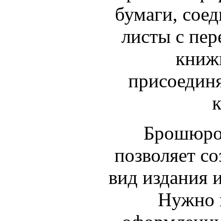
бумаги, со
листы с пер
книж
присоединя
Брошюро
позволяет со
вид издания 
Нужно 