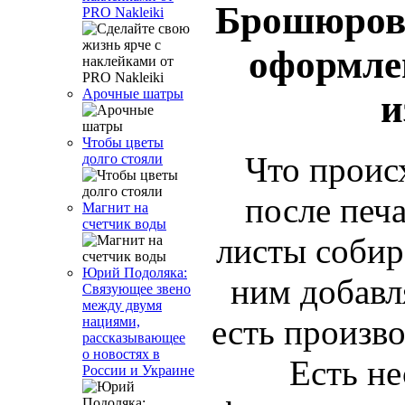
Брошюрова
PRO Nakleiki
оформле
Арочные шатры
и
Чтобы цветы
Что проис
долго стояли
после печа
Магнит на
счетчик воды
листы собир
Юрий Подоляка:
ним добавля
Связующее звено
между двумя
есть произв
нациями,
рассказывающее
о новостях в
Есть не
России и Украине