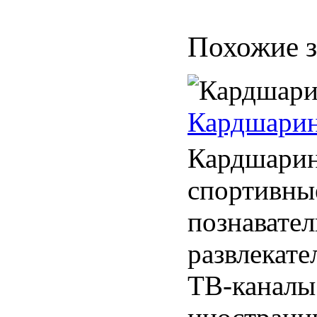
Похожие з
Кардшаринг
Кардшарин
спортивны
познавател
развлекате
ТВ-каналы