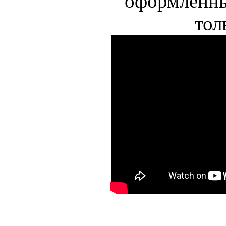
оформленны
тол