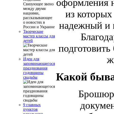
оформления н
из которых
надежный и 
Творческие
Благода
мастер классы для
детей
подготовить 
ж
Идеи для
запоминающегося
празднования
годовщины
Какой быв
свадьбы
Брошюр
докумен
9 главных
пунктов
идеального