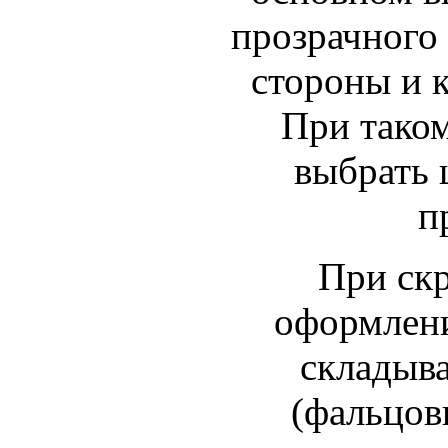
прозрачного 
стороны и к
При тако
выбрать 
п
При ск
оформлени
складыва
(фальцовк