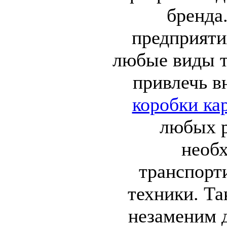
бренда
предприят
любые виды 
привлечь 
коробки ка
любых р
необ
транспорт
техники. Т
незаменим 