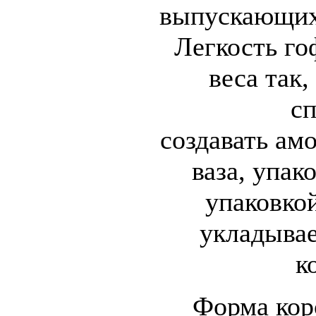
выпускающих
Легкость го
веса так,
с
создавать
ам
ваза, упак
упаковкой
укладыва
к
Форма кор