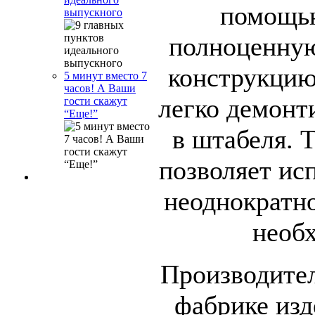
помощью
выпускного
полноценную
конструкцию
5 минут вместо 7
часов! А Ваши
легко демонт
гости скажут
“Еще!”
в штабеля. 
позволяет ис
неоднократно
необ
Производите
фабрике изд