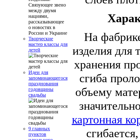
Харак
На фабрик
Творческие
мастер классы для
изделия для 
детей
хранения пр
Идеи для
сгиба проло
запоминающегося
празднования
объему мате
годовщины
свадьбы
значительн
картонная ко
9 главных
сгибается,
пунктов
идеального