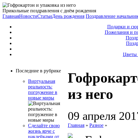
Прикольные поздравления с днём рождения
Главная
Новости
Статьи
День рождения
Поздравление начальни
Подарки и сю
Пожелания и п
Поздр
Позд
Цветы 
Последние в рубрике
Гофрокарт
Виртуальная
реальность:
из него
погружение в
новые миры
09 апреля 201
Главная
»
Разное
»
Сделайте свою
жизнь ярче с
наклейками от