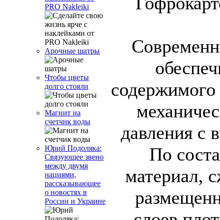
PRO Nakleiki
Современн
Арочные шатры
обеспеч
Чтобы цветы
содержимого 
долго стояли
механичес
Магнит на
счетчик воды
давления с 
По соста
Юрий Подоляка:
Связующее звено
между двумя
материал, 
нациями,
рассказывающее
размещенн
о новостях в
России и Украине
слоев
пло