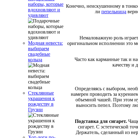
наборы, которые
Конечно, неискушенному в тонкос
вдохновляют и
ли
пепельница
верно
удивляют
Немаловажную роль играет 
Модная невеста:
оригинальном исполнении это мо
выбираем
свадебные
Часто как карманные так и н
кольца
качеству и 
Определяясь с выбором, нео
Стеклянные
намерен проводить за курение
украшения к
объемной чашей. При этом ну
рождеству в
выносить пепел. Поэтому лю
Грузии
Подставка для сигарет.
Чаще
сигарет. С эстетической точ
Держатель, сделанный из не
Хот-доги по-