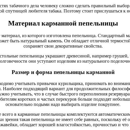
тях табачного дела человеку сложно сделать правильный выбор. А
й спутницей любителя табака. Поэтому стоит прислушаться к н
Материал карманной пепельницы
материал, из которого изготовлена пепельница. Стандартный ма
жет быть натуральный камень. Он обладает отличной термосто
сохраняет свои декоративные свойства.
астольные пепельницы украшают древесиной, например грушей,
долговечности они уступают изделиям из натурального поделочн
Размер и форма пепельницы карманной
бходимо учитывать привычки курильщика, принимать во внимани
м. Наиболее подходящий вариант для продолжительных философ
жно учитывать, что в случае быстрого переполнения резервуара
бителям коротких и частых перекуров больше подходят неболь
основательно подыми надо выбирать изделие покрупнее.
 всего в карманные пепельницы комплектуются автоматически
ки зрения такая пепельница не имеет себе равных, поскольку её 
ржавейки, обладает хорошей влагостойкостью, прочностью и что