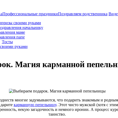
ка
Профессиональные праздники
Поздравляем родственника
Виде
рпризы своими руками
оздравления начальнику
авления маме
равления папе
Тосты
своими руками
рок. Магия карманной пепель
днеств многие задумываются, что подарить знакомым и родным
 дарите
карманную пепельницу
. Этот чисто мужской (хотя с эти
ренность, некую загадочность и немного иронии. А процесс куре
таинство.