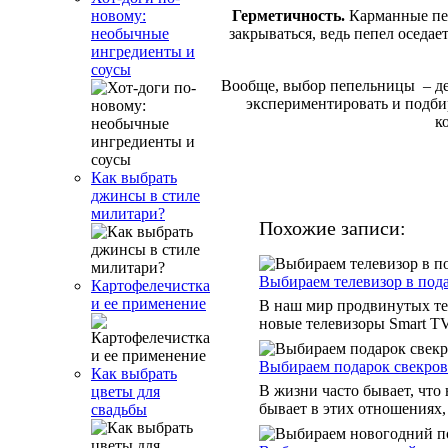
новому:
Герметичность.
Карманные пеп
необычные
закрываться, ведь пепел оседае
ингредиенты и
соусы
Вообще, выбор пепельницы – дел
экспериментировать и подби
к
Как выбрать
джинсы в стиле
милитари?
Похожие записи:
Выбираем телевизор в под
Картофелечистка
и ее применение
В наш мир продвинутых те
новые телевизоры Smart TV
Выбираем подарок свекров
Как выбрать
В жизни часто бывает, что
цветы для
бывает в этих отношениях,
свадьбы