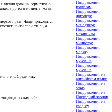
Поздравления
и изделия должны герметично
коллегам
апахов до того момента, когда
Поздравления
логопеду
Поздравления
 первого раза. Чаще приходится
менеджеру
сможет найти свой стиль, а
Поздравления
механикам
Поздравления
министру
Поздравления
моряку
Поздравления
мужчине
Поздравления
мужчине
Поздравления на
хнологии. Среди них
английском языке
Поздравления на
заказ
Поздравления на
Последний звонок
го «подводных камней»
Поздравления на
свадьбу
Поздравления