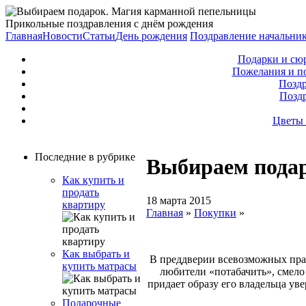
Прикольные поздравления с днём рождения
Главная
Новости
Статьи
День рождения
Поздравление начальни
Подарки и сю
Пожелания и п
Поздр
Позд
Цветы 
Последние в рубрике
Выбираем пода
Как купить и
продать
18 марта 2015
квартиру
Главная
»
Покупки
»
Как выбрать и
В преддверии всевозможных праз
купить матрасы
любители «потабачить», смело
придает образу его владельца уве
Подарочные