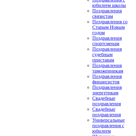
юбилеем школы
Поздравления
связистам
Поздравления со
Старым Новым
годом
Поздравления
спортсменам
Поздравления
судебным
приставам
Поздравления
таможенникам
Поздравления
финансистов
Поздравления
энергетикам
Свадебные
поздравления
Свадебные
поздравления
Универсальные
поздравления с
юбилеем