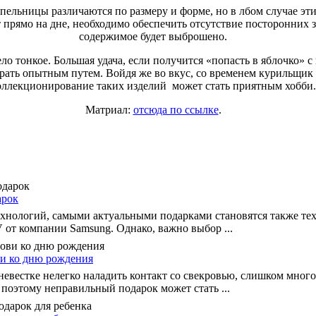
ельницы различаются по размеру и форме, но в лбом случае эт
т прямо на дне, необходимо обеспечить отсутствие посторонних з
содержимое будет выброшено.
о тонкое. Большая удача, если получится «попасть в яблочко» с
рать опытным путем. Войдя же во вкус, со временем курильщик 
оллекционирование таких изделий может стать приятным хобби.
Матриал:
отсюда по ссылке
.
арок
хнологий, самыми актуальными подарками становятся также те
 от компании Samsung. Однако, важно выбор ...
и ко дню рождения
 невестке нелегко наладить контакт со свекровью, слишком мно
 поэтому неправильный подарок может стать ...