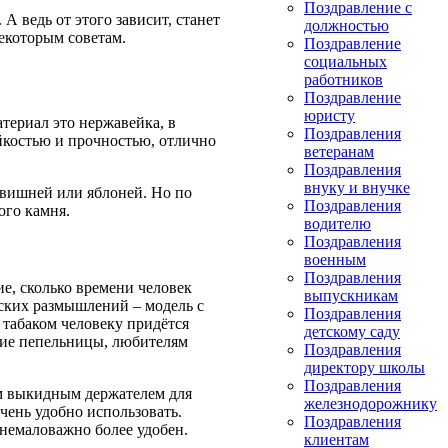
Поздравление с
 ведь от этого зависит, станет
должностью
екоторым советам.
Поздравление
социальных
работников
Поздравление
юристу
териал это нержавейка, в
Поздравления
йкостью и прочностью, отлично
ветеранам
Поздравления
внуку и внучке
 вишней или яблоней. Но по
Поздравления
ого камня.
водителю
Поздравления
военным
Поздравления
е, сколько времени человек
выпускникам
ских размышлений – модель с
Поздравления
 табаком человеку придётся
детскому саду
шие пепельницы, любителям
Поздравления
директору школы
Поздравления
м выкидным держателем для
железнодорожнику
очень удобно использовать.
Поздравления
 немаловажно более удобен.
клиентам