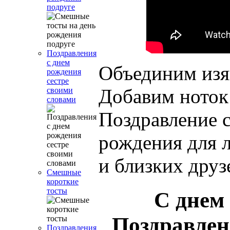
подруге
Поздравления
с днем
Объединим из
рождения
сестре
Добавим ноток
своими
словами
Поздравление 
рождения для 
и близких друз
Смешные
короткие
тосты
С днем
Поздравлен
Поздравления