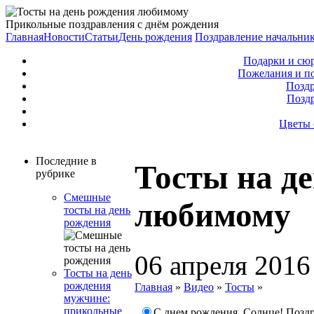
Прикольные поздравления с днём рождения
Главная
Новости
Статьи
День рождения
Поздравление начальни
Подарки и сю
Пожелания и п
Поздр
Позд
Цветы 
Последние в
Тосты на д
рубрике
Смешные
любимому
тосты на день
рождения
06 апреля 2016
Тосты на день
рождения
Главная
»
Видео
»
Тосты
»
мужчине:
прикольные
С днем рождения, Солнце! Позд