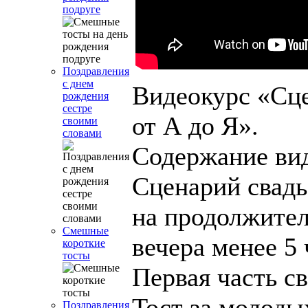
подруге
Поздравления
с днем
Видеокурс «Сц
рождения
сестре
от А до Я».
своими
словами
Содержание вид
Сценарий свад
на продолжите
Смешные
вечера менее 5 
короткие
тосты
Первая часть с
Тост за молоды
Поздравления