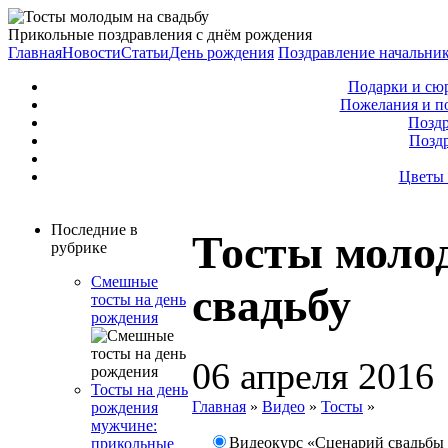
Прикольные поздравления с днём рождения
Главная
Новости
Статьи
День рождения
Поздравление начальни
Подарки и сю
Пожелания и п
Поздр
Позд
Цветы 
Последние в
Тосты моло
рубрике
Смешные
свадьбу
тосты на день
рождения
06 апреля 2016
Тосты на день
Главная
»
Видео
»
Тосты
»
рождения
мужчине:
Видеокурс «Сценарий свадьбы 
прикольные