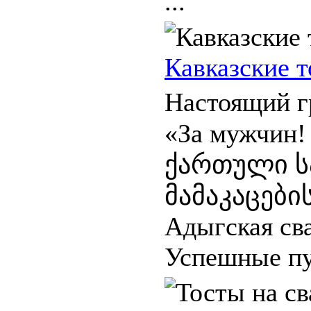
...
Кавказские т
Настоящий г
«За мужчин! 
ქართული 
მამაკაცები
Адыгская сва
Успешные пу