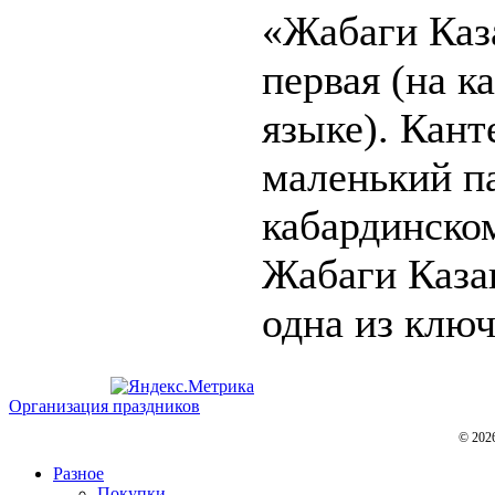
«Жабаги Каз
первая (на к
языке). Кан
маленький п
кабардинском
Жабаги Каза
одна из ключ
Организация праздников
© 202
Разное
Покупки