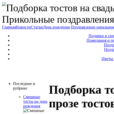
Прикольные поздравления
Главная
Новости
Статьи
День рождения
Поздравление начальни
Подарки и сю
Пожелания и п
Поздр
Позд
Цветы 
Последние в
Подборка то
рубрике
Смешные
прозе тосто
тосты на день
рождения