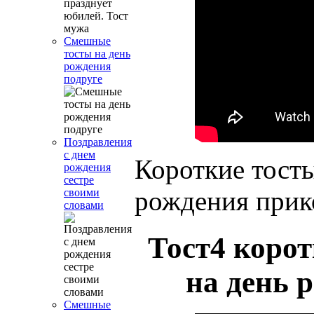
Смешные
тосты на день
рождения
подруге
Поздравления
с днем
Короткие тосты
рождения
сестре
рождения прик
своими
словами
Тост4 коро
на день 
Смешные