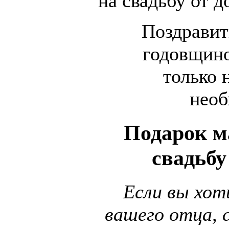
на свадьбу от д
Поздравит
годовщино
только 
необ
Подарок м
свадьбу
Если вы хот
вашего отца, 