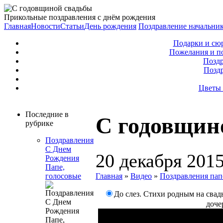
Прикольные поздравления с днём рождения
Главная
Новости
Статьи
День рождения
Поздравление начальни
Подарки и сю
Пожелания и п
Поздр
Позд
Цветы 
Последние в
С годовщин
рубрике
Поздравления
С Днем
20 декабря 201
Рождения
Папе,
Главная
»
Видео
»
Поздравления пап
голосовые
До слез. Стихи родным на свад
доче