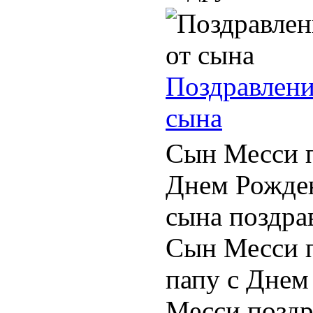
Поздравлени
сына
Сын Месси п
Днем Рожде
сына поздра
Сын Месси п
папу с Днем
Месси поздр