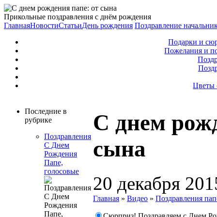
Прикольные поздравления с днём рождения
Главная
Новости
Статьи
День рождения
Поздравление начальни
Подарки и сю
Пожелания и п
Поздр
Позд
Цветы 
Последние в
С днем рожд
рубрике
Поздравления
сына
С Днем
Рождения
Папе,
голосовые
20 декабря 201
Главная
»
Видео
»
Поздравления пап
Сюрприз! Поздравляем с Днем Р