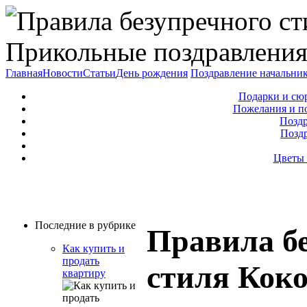
Прикольные поздравления
Главная
Новости
Статьи
День рождения
Поздравление начальни
Подарки и сю
Пожелания и п
Поздр
Позд
Цветы 
Последние в рубрике
Правила б
Как купить и
продать
стиля Кок
квартиру