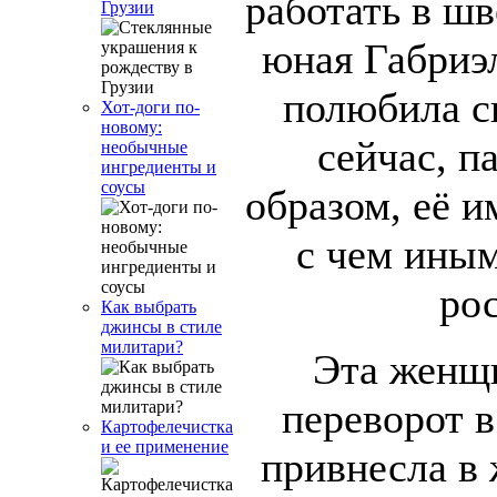
работать в ш
Грузии
юная Габриэ
полюбила св
Хот-доги по-
новому:
сейчас, п
необычные
ингредиенты и
соусы
образом, её 
с чем иным
ро
Как выбрать
джинсы в стиле
милитари?
Эта женщ
переворот в
Картофелечистка
и ее применение
привнесла в 