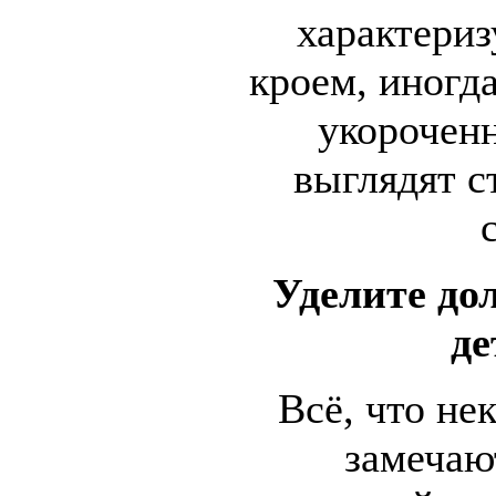
характери
кроем, иногд
укороченн
выглядят с
Уделите до
де
Всё, что не
замечаю