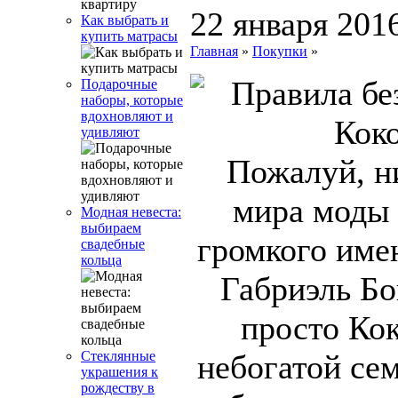
22 января 201
Как выбрать и
купить матрасы
Главная
»
Покупки
»
Подарочные
наборы, которые
вдохновляют и
удивляют
Пожалуй, ни
мира моды 
Модная невеста:
выбираем
громкого име
свадебные
кольца
Габриэль Бо
просто Кок
небогатой се
Стеклянные
украшения к
рождеству в