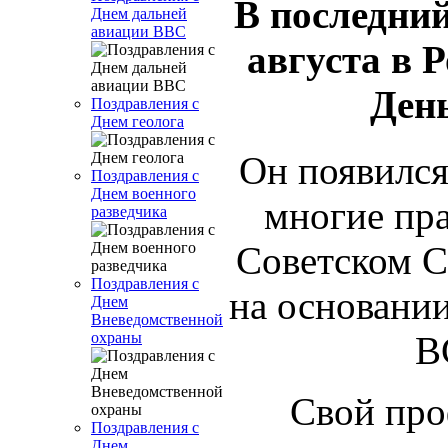
В последни
Днем дальней
авиации ВВС
августа в 
Ден
Поздравления с
Днем геолога
Он появился 
Поздравления с
Днем военного
многие пр
разведчика
Советском С
Поздравления с
на основани
Днем
Вневедомственной
охраны
В
Свой пр
Поздравления с
Днем