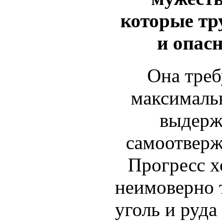
которые тр
и опас
Она треб
максималь
выдерж
самоотверж
Прогресс х
неимоверно 
уголь и руда