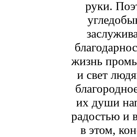
руки. По
угледобы
заслужив
благодарно
жизнь пром
и свет людя
благородное
их души на
радостью и 
в этом, ко