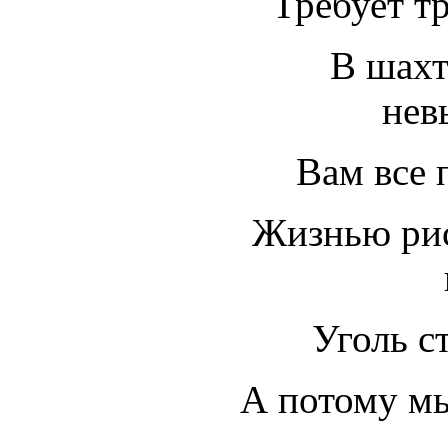
Требует т
В шахт
нев
Вам все 
Жизнью рис
Уголь с
А потому мы