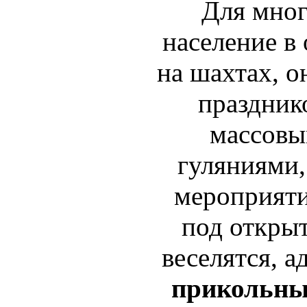
Для мног
население в
на шахтах, о
праздник
массовы
гуляниями
мероприят
под откры
веселятся, а
прикольны