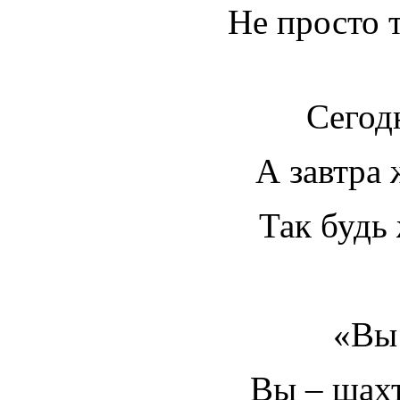
Не просто т
Сегод
А завтра 
Так будь
«Вы
Вы – шахте