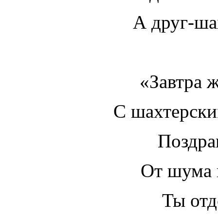
А друг-ша
«Завтра ж
С шахтерски
Поздра
От шума в
Ты отд