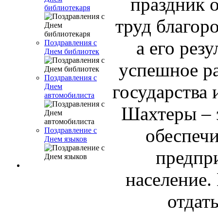
праздник о
библиотекаря
труд благоро
а его резу
Поздравления с
Днем библиотек
успешное р
Поздравления с
государства 
Днем
автомобилиста
Шахтеры – 
обеспеч
Поздравление с
Днем языков
предпри
население.
отдат