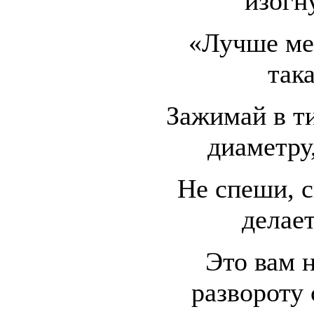
изогн
«Лучше ме
так
Зажимай в ти
диаметру
Не спеши, с
делает
Это вам 
развороту 