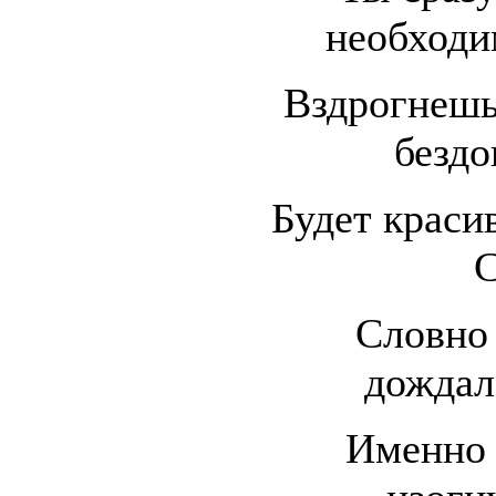
необходи
Вздрогнешь
бездо
Будет красив
С
Словно 
дождала
Именно т