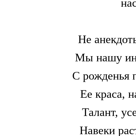
на
Не анекдот
Мы нашу ин
С рожденья 
Ее краса, н
Талант, ус
Навеки рас