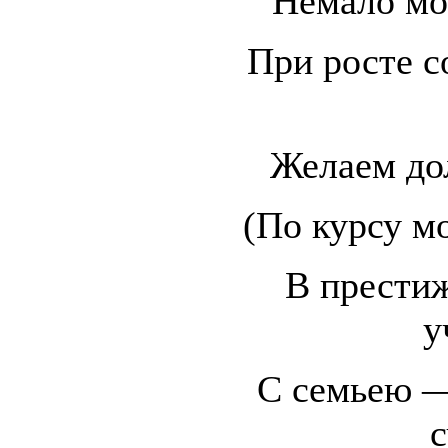
Немало мо
При росте с
Желаем до
(По курсу мо
В прести
у
С семьею —
с