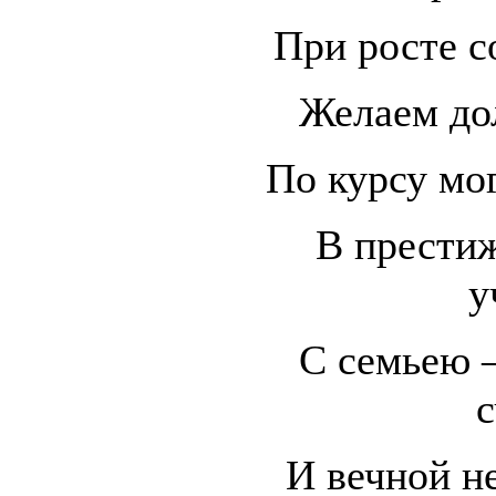
При росте с
Желаем до
По курсу мог
В прести
у
С семьею —
с
И вечной н