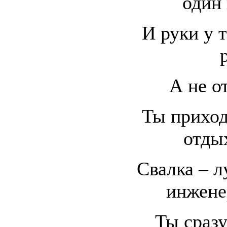
один 
И руки у т
А не о
Ты приходи
отдых
Свалка – л
инжене
Ты сразу