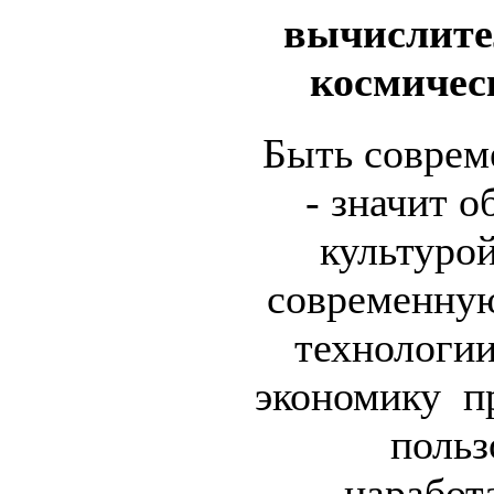
вычислите
космичес
Быть совре
- значит о
культурой
современную
технологии
экономику пр
польз
наработ