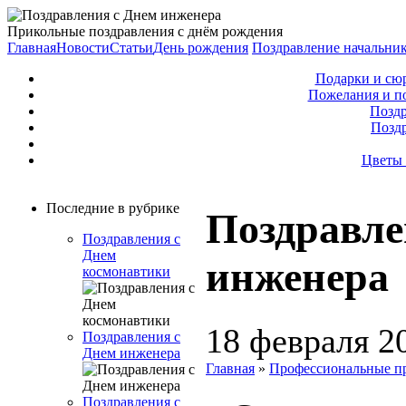
Прикольные поздравления с днём рождения
Главная
Новости
Статьи
День рождения
Поздравление начальни
Подарки и сю
Пожелания и п
Поздр
Позд
Цветы 
Последние в рубрике
Поздравле
Поздравления с
Днем
инженера
космонавтики
18 февраля 2
Поздравления с
Днем инженера
Главная
»
Профессиональные п
Поздравления с