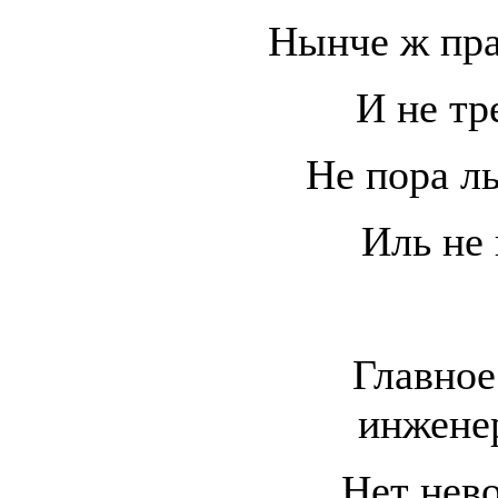
Нынче ж праз
И не тр
Не пора ль
Иль не
Главное
инжене
Нет нев