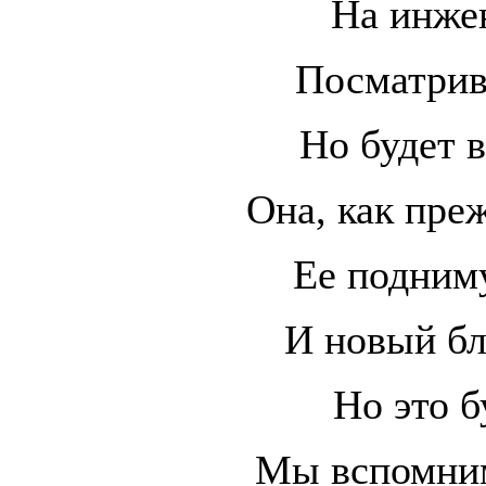
На инже
Посматрив
Но будет в
Она, как преж
Ее подниму
И новый бл
Но это б
Мы вспомним