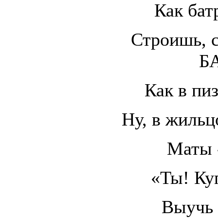
Как бат
Строишь, с
Б
Как в пи
Ну, в жильц
Маты 
«Ты! Куп
Выучь 