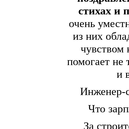
стихах и 
очень уместн
из них обл
чувством 
помогает не 
и 
Инженер-с
Что зарп
За строит