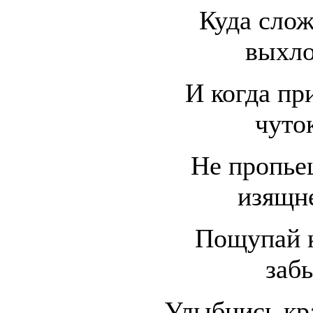
Куда слож
выхло
И когда пр
чуто
Не пропье
изящне
Пощупай к
заб
Улыбнись кр