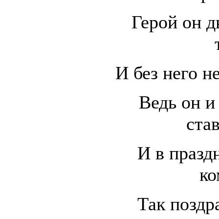
Герой он д
И без него н
Ведь он и
став
И в празд
ко
Так поздр