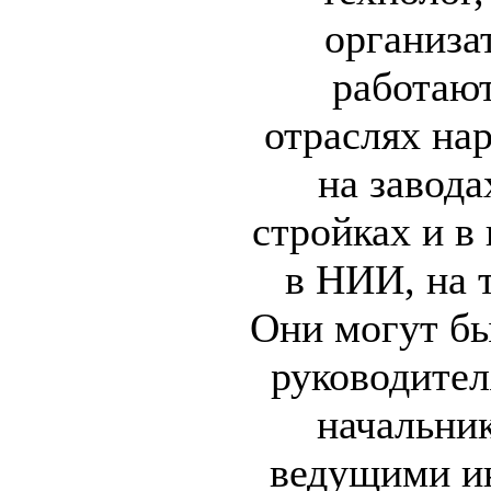
организа
работаю
отраслях нар
на завода
стройках и в 
в НИИ, на т
Они могут бы
руководител
начальни
ведущими и