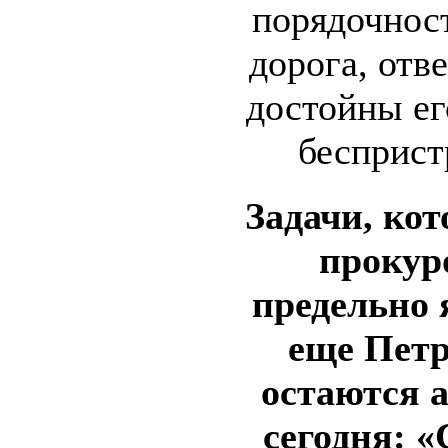
порядочност
дорога, отв
достойны ег
бесприст
Задачи, кот
прокур
предельно 
еще Пет
остаются 
сегодня: «