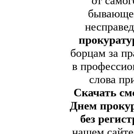
от самог
бывающег
несправе
прокурат
борцам за пр
в профессио
слова пр
Скачать см
Днем проку
без регис
нашем сайте