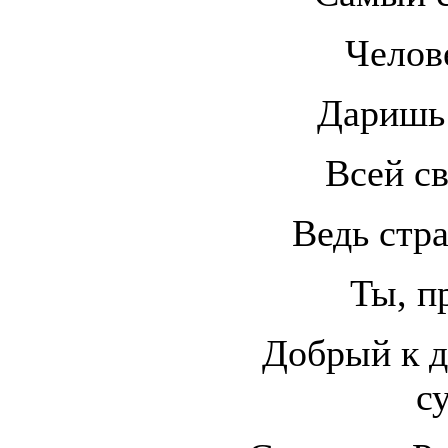
Челове
Даришь
Всей св
Ведь стр
Ты, п
Добрый к д
с