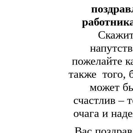
поздрав
работник
Скажит
напутств
пожелайте ка
также того, б
может б
счастлив – 
очага и над
Вас поздрав