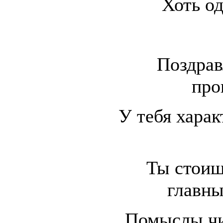
Хоть од
Поздрав
про
У тебя харак
Ты стоиш
главны
Помыслы чи