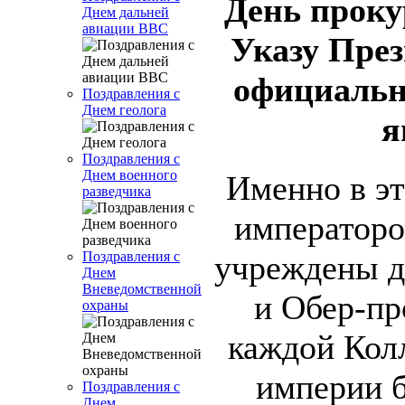
День прок
Днем дальней
авиации ВВС
Указу
През
официальн
Поздравления с
Днем геолога
я
Поздравления с
Днем военного
Именно в эт
разведчика
императоро
Поздравления с
учреждены д
Днем
Вневедомственной
и Обер-пр
охраны
каждой Кол
империи 
Поздравления с
Днем