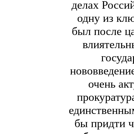
делах Россий
одну из клю
был после ц
влиятельн
госуда
нововведение
очень ак
прокуратура
единственным
бы придти ч