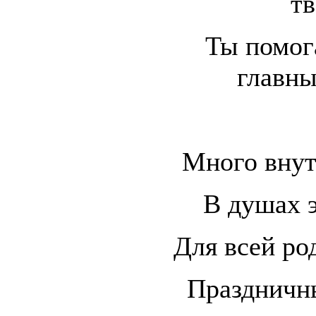
тв
Ты помо
главны
Много внут
В душах э
Для всей ро
Праздничны