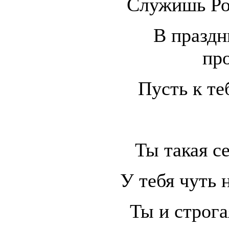
Служишь Ро
В праздн
пр
Пусть к те
Ты такая се
У тебя чуть 
Ты и строга