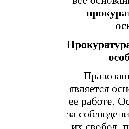
все основан
прокур
ос
Прокуратура
особ
Правозащ
является ос
ее работе. О
за соблюдени
их свобод, 