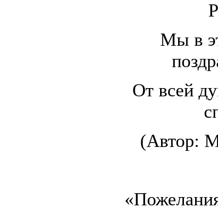
Р
Мы в э
поздр
От всей д
с
(Автор: М
«Пожелания