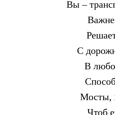
Вы – транс
Важне
Решае
С дорож
В любо
Способ
Мосты, 
Чтоб е