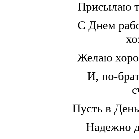
Присылаю т
С Днем раб
хо
Желаю хоро
И, по-бра
с
Пусть в Ден
Надежно д