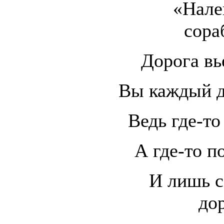
«Нале
сора
Дорога вь
Вы каждый д
Ведь где-то
А где-то п
И лишь с
до