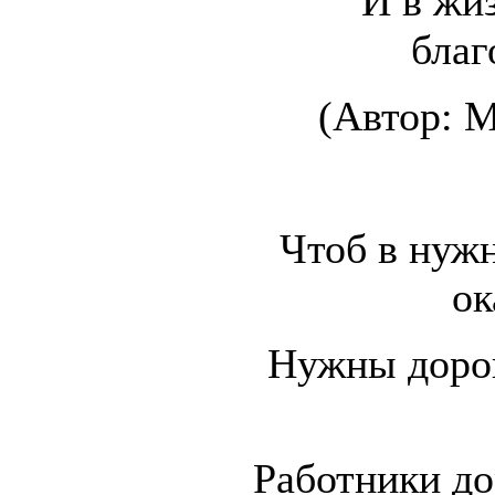
И в жиз
благ
(Автор: М
Чтоб в нуж
ок
Нужны дорог
Работники до