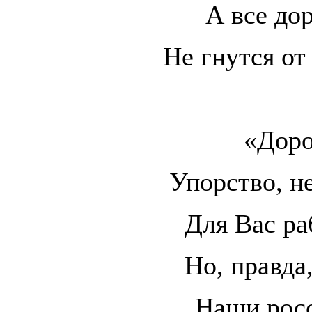
А все до
Не гнутся от
«Доро
Упорство, н
Для Вас ра
Но, правда
Наши росс