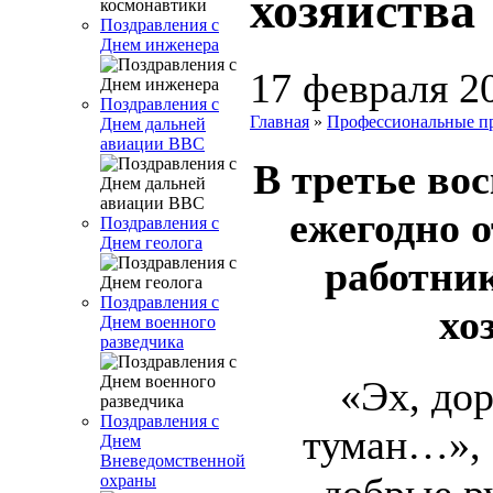
хозяйства
Поздравления с
Днем инженера
17 февраля 2
Поздравления с
Главная
»
Профессиональные п
Днем дальней
авиации ВВС
В третье во
ежегодно 
Поздравления с
Днем геолога
работни
Поздравления с
хо
Днем военного
разведчика
«Эх, дор
Поздравления с
туман…», 
Днем
Вневедомственной
охраны