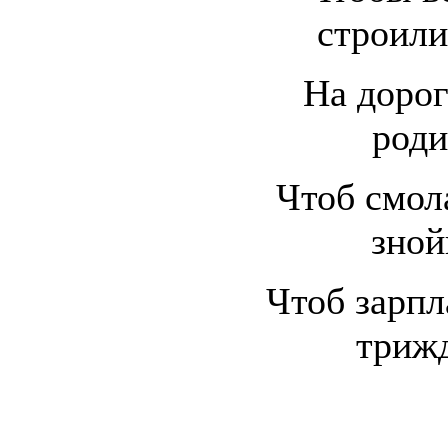
строили
На дорог
роди
Чтоб смола
зной
Чтоб зарпл
трижд