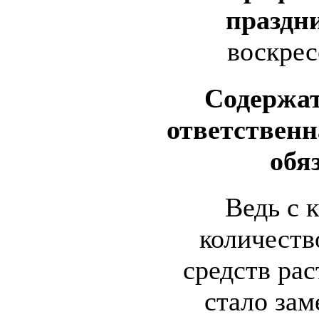
праздн
воскрес
Содержат
ответствен
обя
Ведь с 
количеств
средств рас
стало зам