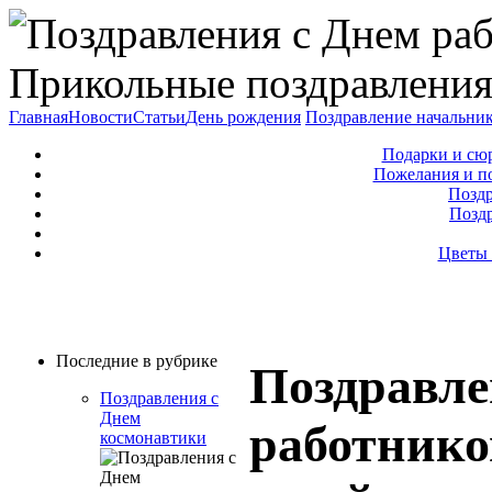
Прикольные поздравления
Главная
Новости
Статьи
День рождения
Поздравление начальни
Подарки и сю
Пожелания и п
Поздр
Позд
Цветы 
Последние в рубрике
Поздравле
Поздравления с
Днем
работнико
космонавтики