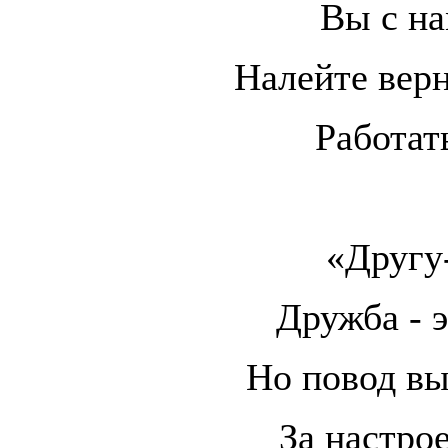
Вы с на
Налейте вер
Работат
«Другу
Дружба - э
Но повод вы
За настро