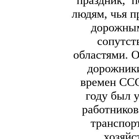
праздник, 
людям, чья п
дорожным
сопутс
областями. О
дорожники
времен ССС
году был 
работников
транспор
хозяйс