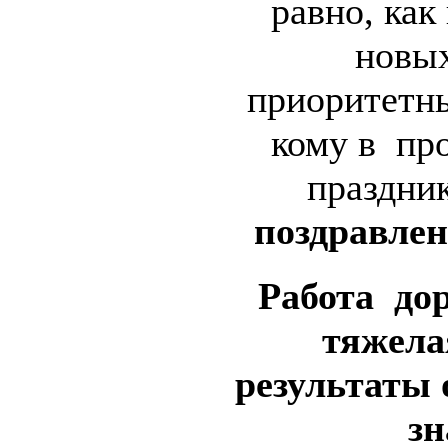
равно, как
новых
приоритетны
кому в пр
праздни
поздравле
Работа до
тяжелая
результаты 
з