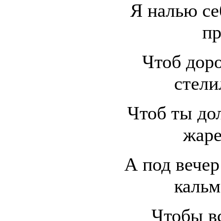
Я налью се
пр
Чтоб доро
стели
Чтоб ты до
жаре
А под вечер
кальм
Чтобы в