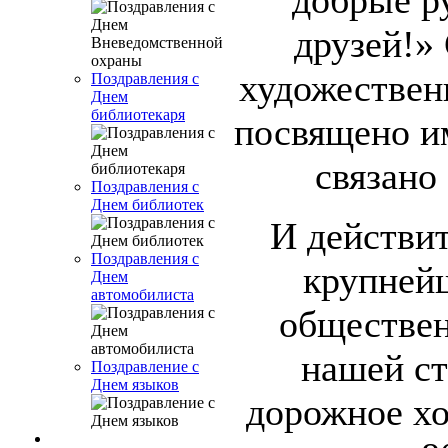
добрые 
друзей!» 
художествен
Поздравления с
Днем
библиотекаря
посвящено им
связано
Поздравления с
Днем библиотек
И действит
Поздравления с
крупней
Днем
автомобилиста
обществен
нашей ст
Поздравление с
Днем языков
дорожное хо