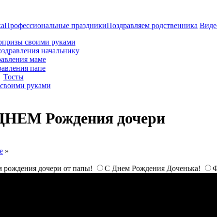
ка
Профессиональные праздники
Поздравляем родственника
Виде
рпризы своими руками
оздравления начальнику
авления маме
равления папе
Тосты
своими руками
ДНЕМ Рождения дочери
е
»
м рождения дочери от папы!
С Днем Рождения Доченька!
Ф