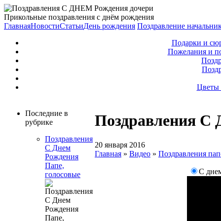
Прикольные поздравления с днём рождения
Главная
Новости
Статьи
День рождения
Поздравление начальни
Подарки и сю
Пожелания и п
Поздр
Позд
Цветы 
Последние в
Поздравления С 
рубрике
Поздравления
20 января 2016
С Днем
Главная
»
Видео
»
Поздравления пап
Рождения
Папе,
С дне
голосовые