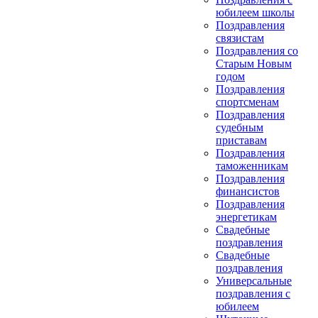
юбилеем школы
Поздравления
связистам
Поздравления со
Старым Новым
годом
Поздравления
спортсменам
Поздравления
судебным
приставам
Поздравления
таможенникам
Поздравления
финансистов
Поздравления
энергетикам
Свадебные
поздравления
Свадебные
поздравления
Универсальные
поздравления с
юбилеем