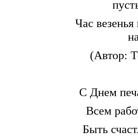
пусть
Час везенья 
н
(Автор: 
С Днем печ
Всем раб
Быть счас