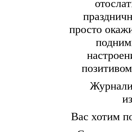
отослат
праздничн
просто окажи
подним
настроени
позитивом
Журналис
и
Вас хотим п