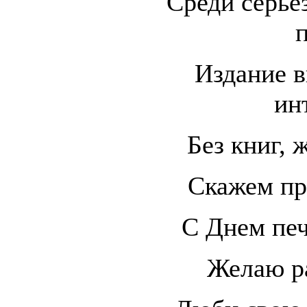
Среди серье
Издание в
ин
Без книг, 
Скажем пр
С Днем печ
Желаю ра