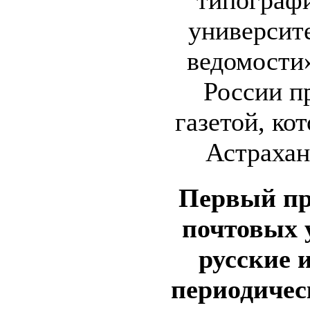
типограф
университ
ведомости»
России п
газетой, ко
Астрахани
Первый пр
почтовых 
русские 
периодичес