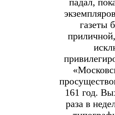
падал, пок
экземпляров
газеты 
приличной,
искл
привилегир
«Московс
просуществов
161 год. Вы
раза в неде