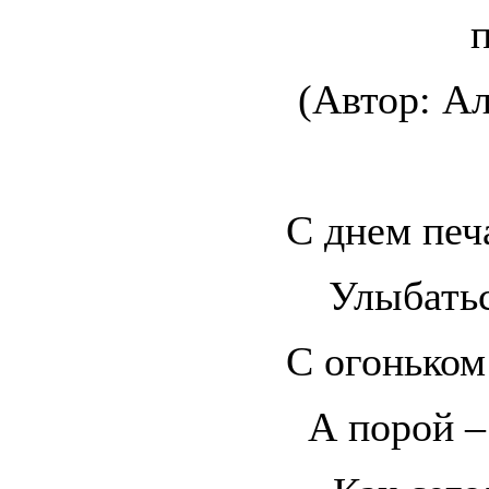
п
(Автор: Ал
С днем печ
Улыбатьс
С огоньком 
А порой –