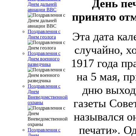
День пе
Днем дальней
авиации ВВС
принято отм
Поздравления с
Эта дата кал
Днем геолога
случайно, х
Поздравления с
Днем военного
1917 года пр
разведчика
на 5 мая, п
Поздравления с
дню выхода
Днем
Вневедомственной
газеты Сове
охраны
назывался о
печати». Од
Поздравления с
Днем