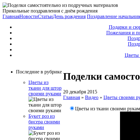
Прикольные поздравления с днём рождения
Главная
Новости
Статьи
День рождения
Поздравление начальни
Подарки и сю
Пожелания и п
Поздр
Позд
Цветы 
Последние в рубрике
Поделки самосто
Цветы из
ткани для штор
20 декабря 2015
своими руками
Главная
»
Видео
»
Цветы своими р
Цветы из ткани своими рукам
Букет роз из
бисера своими
руками