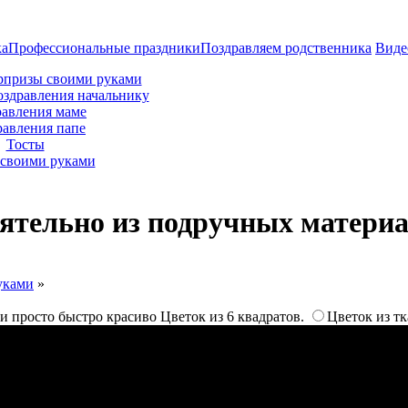
ка
Профессиональные праздники
Поздравляем родственника
Виде
рпризы своими руками
оздравления начальнику
авления маме
равления папе
Тосты
своими руками
ятельно из подручных матери
уками
»
и просто быстро красиво Цветок из 6 квадратов.
Цветок из т