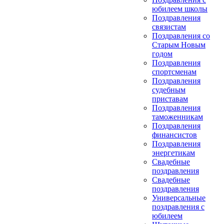
юбилеем школы
Поздравления
связистам
Поздравления со
Старым Новым
годом
Поздравления
спортсменам
Поздравления
судебным
приставам
Поздравления
таможенникам
Поздравления
финансистов
Поздравления
энергетикам
Свадебные
поздравления
Свадебные
поздравления
Универсальные
поздравления с
юбилеем