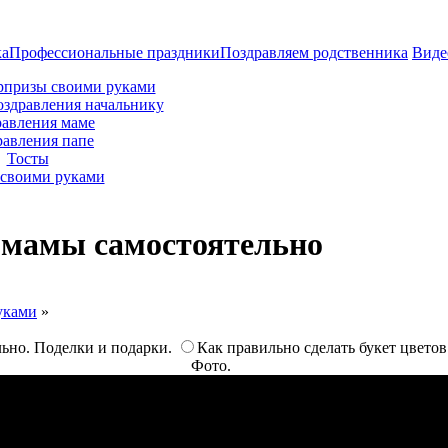
ка
Профессиональные праздники
Поздравляем родственника
Виде
рпризы своими руками
оздравления начальнику
авления маме
равления папе
Тосты
своими руками
 мамы самостоятельно
уками
»
ьно. Поделки и подарки.
Как правильно сделать букет цвето
Фото.