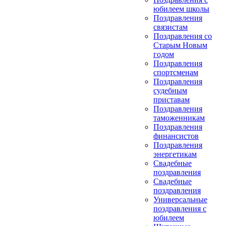
юбилеем школы
Поздравления
связистам
Поздравления со
Старым Новым
годом
Поздравления
спортсменам
Поздравления
судебным
приставам
Поздравления
таможенникам
Поздравления
финансистов
Поздравления
энергетикам
Свадебные
поздравления
Свадебные
поздравления
Универсальные
поздравления с
юбилеем