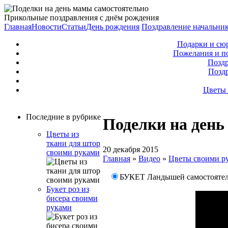
Прикольные поздравления с днём рождения
Главная
Новости
Статьи
День рождения
Поздравление начальни
Подарки и сю
Пожелания и п
Поздр
Позд
Цветы 
Последние в рубрике
Поделки на день
Цветы из
ткани для штор
20 декабря 2015
своими руками
Главная
»
Видео
»
Цветы своими р
БУКЕТ Ландышей самостоятел
Букет роз из
бисера своими
руками