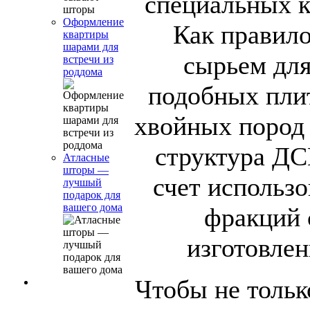
специальных к
Оформление
Как правило
квартиры
шарами для
сырьем для
встречи из
роддома
подобных пли
хвойных пород 
структура ДС
Атласные
шторы —
счет использ
лучшый
подарок для
вашего дома
фракций 
изготовлен
Чтобы не тольк