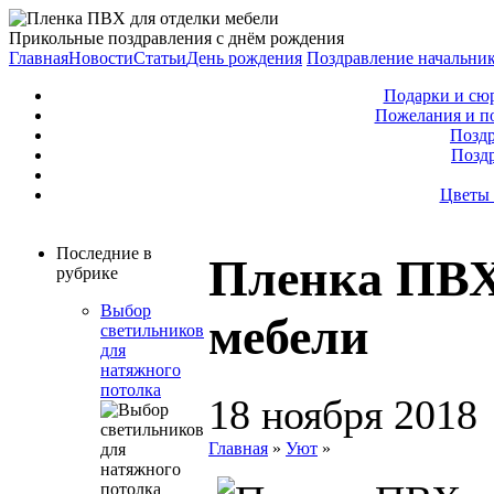
Прикольные поздравления с днём рождения
Главная
Новости
Статьи
День рождения
Поздравление начальни
Подарки и сю
Пожелания и п
Поздр
Позд
Цветы 
Последние в
Пленка ПВХ
рубрике
Выбор
мебели
светильников
для
натяжного
потолка
18 ноября 2018
Главная
»
Уют
»