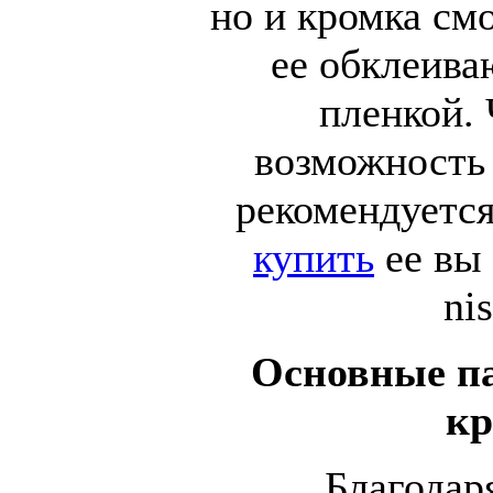
но и кромка см
ее обклеива
пленкой.
возможность 
рекомендуетс
купить
ее вы 
nis
Основные п
к
Благодар