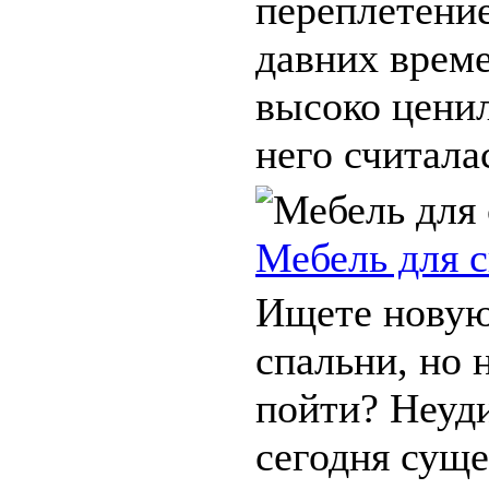
переплетени
давних време
высоко ценил
него считалас
Мебель для 
Ищете новую
спальни, но н
пойти? Неуди
сегодня суще