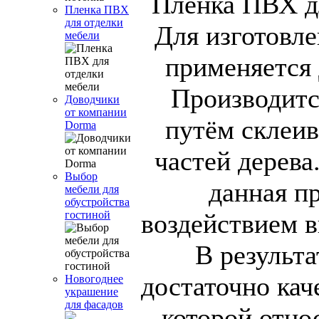
Пленка ПВХ
для отделки
Для изготовле
мебели
применяется
Производитс
Доводчики
от компании
путём склеи
Dorma
частей дерева
Выбор
данная п
мебели для
обустройства
воздействием в
гостиной
В результа
достаточно кач
Новогоднее
украшение
для фасадов
которой отно