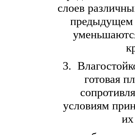
слоев различны
предыдущем 
уменьшаются
к
3. Влагостойко
готовая п
сопротивл
условиям прин
их