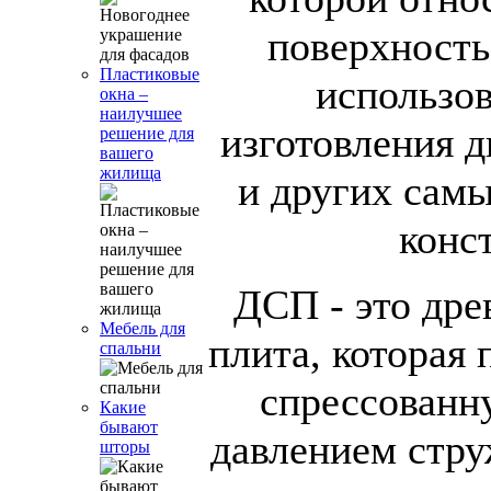
поверхность
Пластиковые
использо
окна –
наилучшее
изготовления д
решение для
вашего
жилища
и других сам
конс
ДСП - это дре
Мебель для
плита, которая 
спальни
спрессованн
Какие
бывают
давлением стру
шторы