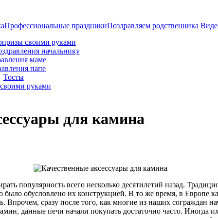
ка
Профессиональные праздники
Поздравляем родственника
Виде
рпризы своими руками
оздравления начальнику
авления маме
равления папе
Тосты
своими руками
сессуары для камина
рать популярность всего несколько десятилетий назад. Традици
о было обусловлено их конструкцией. В то же время, в Европе 
ь. Впрочем, сразу после того, как многие из наших сограждан н
камин, данные печи начали покупать достаточно часто. Иногда их