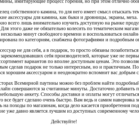
амины, имитирующие процесс горения, но при этом отлично об
делец собственного камина, то для него имеет смысл отыскать те
акие аксессуары для камина, как быки и дровницы, экраны, мех
жно всего лишь внимательно изучить доступную на рынке проду
Для этого даже не обязательно колесить по тематическим магази
 несколько минут свободного времени и воспользоваться онлайн-
тирована по категориям, снабжена фотографиями и подробным о
ессуар не для себя, а в подарок, то просто обязаны позаботиться
зарекомендовавших себя производителей, которые уже не первы
ортимент вариантов по вполне доступным ценам. Это позволяет
мым сделав подарок не только интересным, но и практичным. Пов
ься хорошим аксессуаром и неоднократно вспомнит вас добрым сл
осторах Всемирной паутины можно без проблем найти подробный
нлайн совершаются за считанные минуты. Достаточно добавить 
небольшую анкету. Способы доставки и оплаты могут отличаться
то все будет сделано очень быстро. Вам ведь и самим наверняка 
ь на походы по магазинам, когда дело касается приобретения по
ане уже давно является лучшим из доступных современному чело
Действуйте!