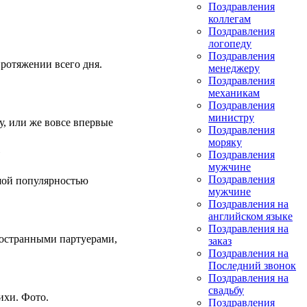
Поздравления
коллегам
Поздравления
логопеду
Поздравления
протяжении всего дня.
менеджеру
Поздравления
механикам
Поздравления
министру
ку, или же вовсе впервые
Поздравления
моряку
Поздравления
мужчине
Поздравления
ьшой популярностью
мужчине
Поздравления на
английском языке
Поздравления на
ностранными партyерами,
заказ
Поздравления на
Последний звонок
Поздравления на
свадьбу
ихи. Фото.
Поздравления