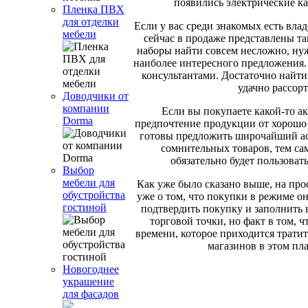
появились электрические к
Пленка ПВХ
для отделки
Если у вас среди знакомых есть вла
мебели
сейчас в продаже представлены т
наборы найти совсем несложно, ну
наиболее интересного предложения. 
консультантами. Достаточно найти
удачно рассор
Доводчики от
компании
Если вы покупаете какой-то акс
Dorma
предпочтение продукции от хорошо 
готовы предложить широчайший асс
сомнительных товаров, тем са
обязательно будет пользоват
Выбор
мебели для
Как уже было сказано выше, на пр
обустройства
уже о том, что покупки в режиме о
гостиной
подтвердить покупку и заполнить 
торговой точки, но факт в том, ч
времени, которое приходится тратит
магазинов в этом пл
Новогоднее
украшение
для фасадов