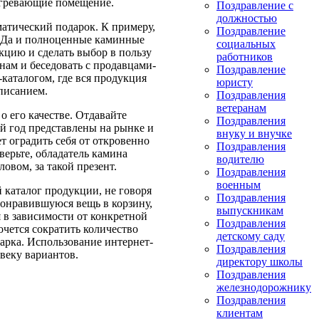
огревающие помещение.
Поздравление с
должностью
матический подарок. К примеру,
Поздравление
а. Да и полноценные каминные
социальных
кцию и сделать выбор в пользу
работников
нам и беседовать с продавцами-
Поздравление
каталогом, где вся продукция
юристу
писанием.
Поздравления
ветеранам
 о его качестве. Отдавайте
Поздравления
й год представлены на рынке и
внуку и внучке
 оградить себя от откровенно
Поздравления
ерьте, обладатель камина
водителю
овом, за такой презент.
Поздравления
военным
 каталог продукции, не говоря
Поздравления
понравившуюся вещь в корзину,
выпускникам
 в зависимости от конкретной
Поздравления
хочется сократить количество
детскому саду
дарка. Использование интернет-
Поздравления
веку вариантов.
директору школы
Поздравления
железнодорожнику
Поздравления
клиентам