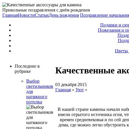
Прикольные поздравления с днём рождения
Главная
Новости
Статьи
День рождения
Поздравление начальни
Подарки и сю
Пожелания и п
Поздр
Позд
Цветы 
Последние в
Качественные ак
рубрике
Выбор
03 декабря 2015
светильников
Главная
»
Уют
»
для
натяжного
потолка
В нашей стране камины начали наби
имели отрытого источника огня, чт
времен средневековья и по сей ден
дома, где можно легко обустроить 