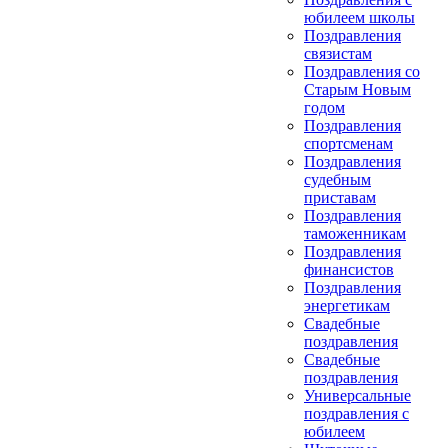
юбилеем школы
Поздравления
связистам
Поздравления со
Старым Новым
годом
Поздравления
спортсменам
Поздравления
судебным
приставам
Поздравления
таможенникам
Поздравления
финансистов
Поздравления
энергетикам
Свадебные
поздравления
Свадебные
поздравления
Универсальные
поздравления с
юбилеем