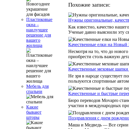
Похожие записи:
Пластиковые
Нужны оригинальные, качеств
окна –
Как известно, качество нашег
наилучшее
Ученые давно выяснили эту св
решение для
вашего
Качественные елки на Новый 
жилища
Несмотря на то, что до нового
приобрести столь важную детал
Качественные меховые шапки 
Не зря в народе существует п
пользуются спортивные автомо
Мебель для
спальни
Качественные и быстрые пере
Бюро переводов Movapro стан
участии в международных проек
Какие
бывают
шторы
Поздравления c днем рождения
Маша и Медведь — Все серии 