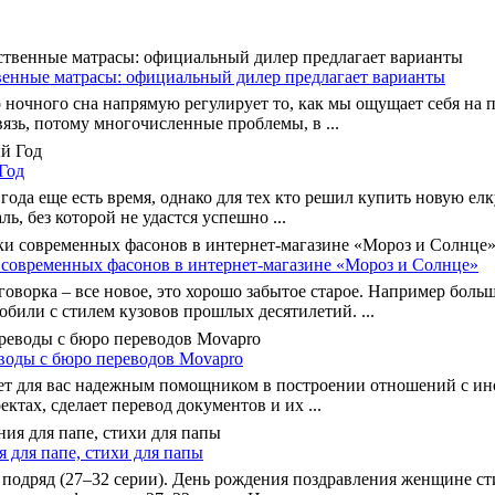
енные матрасы: официальный дилер предлагает варианты
о ночного сна напрямую регулирует то, как мы ощущает себя на 
язь, потому многочисленные проблемы, в ...
Год
 года еще есть время, однако для тех кто решил купить новую ел
ь, без которой не удастся успешно ...
современных фасонов в интернет-магазине «Мороз и Солнце»
оговорка – все новое, это хорошо забытое старое. Например бол
били с стилем кузовов прошлых десятилетий. ...
воды с бюро переводов Movapro
ет для вас надежным помощником в построении отношений с и
тах, сделает перевод документов и их ...
 для папе, стихи для папы
подряд (27–32 серии). День рождения поздравления женщине ст