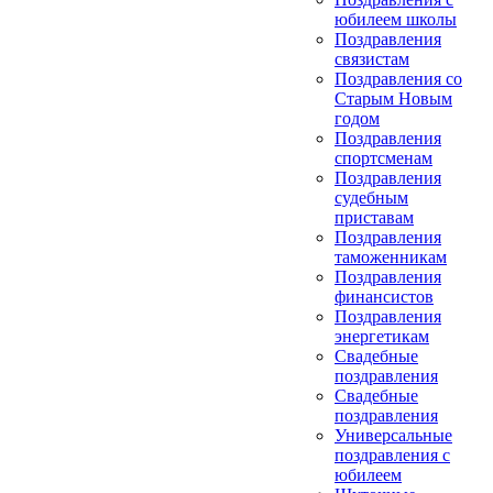
юбилеем школы
Поздравления
связистам
Поздравления со
Старым Новым
годом
Поздравления
спортсменам
Поздравления
судебным
приставам
Поздравления
таможенникам
Поздравления
финансистов
Поздравления
энергетикам
Свадебные
поздравления
Свадебные
поздравления
Универсальные
поздравления с
юбилеем