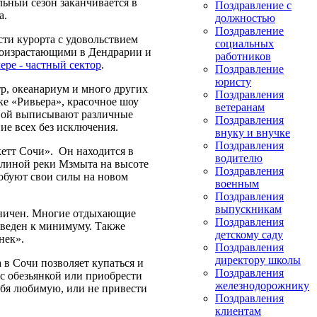
льный сезон заканчивается в
Поздравление с
а.
должностью
Поздравление
ти курорта с удовольствием
социальных
роизрастающими в Дендрарии и
работников
ере - частный сектор
.
Поздравление
юристу
тр, океанариум и много других
Поздравления
ке «Ривьера», красочное шоу
ветеранам
 Ной выписывают различные
Поздравления
ие всех без исключения.
внуку и внучке
Поздравления
етт Сочи». Он находится в
водителю
олиной реки Мзмыта на высоте
Поздравления
робуют свои силы на новом
военным
Поздравления
выпускникам
раничен. Многие отдыхающие
Поздравления
 сведен к минимуму. Также
детскому саду
нек».
Поздравления
директору школы
 в Сочи позволяет купаться и
Поздравления
 с обезьянкой или приобрести
железнодорожнику
ебя любимую, или не привести
Поздравления
клиентам