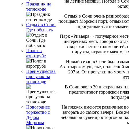
на летние месяцы. Погода в Соч
Праздник на
октяб
теплоходе
Отдых в Сочи очень разнообразе
посещают Морской порт, отдыхают
Отдых в Сочи.
прогуливаются по знаме
Где побывать
Парк «Ривьера» - популярное мест
интересных мест. Говоря об отд
завораживает не только детей
Полет в
пируэты, играют с мячом, а
аэротрубе
Новый сезон в Сочи был ознам
Ахштырском ущелье, подвесной мо
Преимущества
207 м. От прогулки по мосту 
прогулок на
ат
теплоходе
В Сочи около 30 прекрасных пл
предпочитают городской пляж 
популярн
На пляжах имеются различные вод
Новогоднее
загорать до самого вечера. Все 
торжество с
небольшой сувенир в торговой пал
Дедом
Морозом