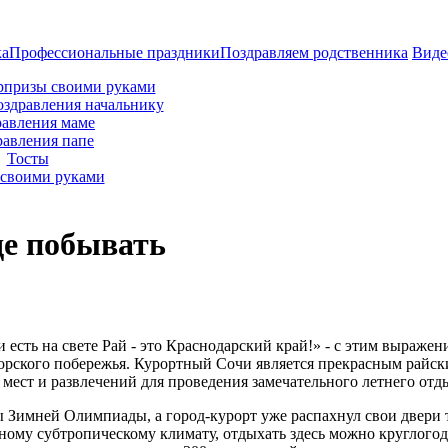
ка
Профессиональные праздники
Поздравляем родственника
Виде
рпризы своими руками
оздравления начальнику
авления маме
равления папе
Тосты
своими руками
де побывать
 есть на свете Рай - это Краснодарский край!» - с этим выражен
орского побережья. Курортный Сочи является прекрасным райски
 мест и развлечений для проведения замечательного летнего отд
ы Зимней Олимпиады, а город-курорт уже распахнул свои двери
нному субтропическому климату, отдыхать здесь можно круглогод