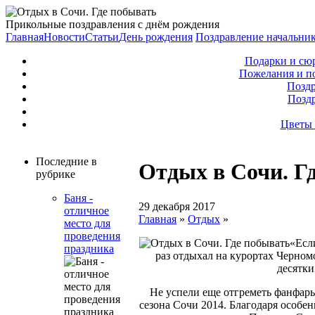
Прикольные поздравления с днём рождения
Главная
Новости
Статьи
День рождения
Поздравление начальни
Подарки и сю
Пожелания и п
Поздр
Позд
Цветы 
Последние в
Отдых в Сочи. Г
рубрике
Баня -
29 декабря 2017
отличное
Главная
»
Отдых
»
место для
проведения
«Если
праздника
раз отдыхал на курортах Черном
десятки
Не успели еще отгреметь фанфар
сезона Сочи 2014. Благодаря особе