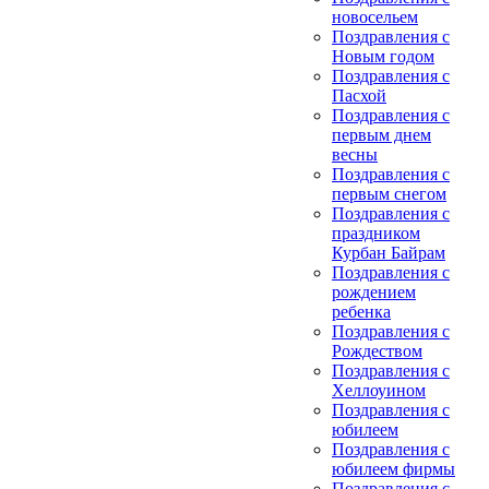
новосельем
Поздравления с
Новым годом
Поздравления с
Пасхой
Поздравления с
первым днем
весны
Поздравления с
первым снегом
Поздравления с
праздником
Курбан Байрам
Поздравления с
рождением
ребенка
Поздравления с
Рождеством
Поздравления с
Хеллоуином
Поздравления с
юбилеем
Поздравления с
юбилеем фирмы
Поздравления с