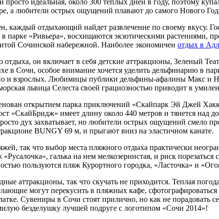
и просто идеальная, около 300 теплых дней в году, поэтому купа
ре, а любители острых ощущений плавают до самого Нового Год
н, каждый отдыхающий найдет развлечение по своему вкусу. Гос
 в парке «Ривьера», восхищаются экзотическими растениями, п
нитой Сочинской набережной. Наиболее экономичен
отдых в Адл
о отдыха, он включает в себя детские аттракционы, Зеленый Теа
ыхе в Сочи, особое внимание хочется уделить дельфинарию в пар
, но и взрослых. Любимицы публики дельфины-афалины Макс и
 морская львица Селеста своей грациозностью приводит в умилен
енован открытием парка приключений «Скайпарк Эй Джей Хакк
ст «СкайБридж» имеет длину около 440 метров и тянется над д
просто дух захватывает, но любители острых ощущений смело п
тракционе BUNGY 69 м, и прыгают вниз на эластичном канате.
яжей, так что выбор места пляжного отдыха практически неог
«Русалочка», галька на нем мелкозернистая, и риск порезаться
остью пользуются пляж Курортного городка, «Ласточка» и «Ого
ные аттракционы, так что скучать не приходится. Теплая погода
желающие могут перекусить в пляжных кафе, сфотографироваться
атке. Сувениры в Сочи стоят прилично, но как не порадовать с
милую безделушку лучшей подруге с логотипом «Сочи 2014»!