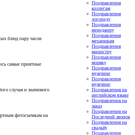
Поздравления
коллегам
Поздравления
логопеду
Поздравления
менеджеру
Поздравления
ных блюд пару часов
механикам
Поздравления
министру
Поздравления
моряку
лись самые приятные
Поздравления
мужчине
Поздравления
мужчине
бого случая и значимого
Поздравления на
английском языке
Поздравления на
заказ
Поздравления на
ортным фотосъемкам на
Последний звонок
Поздравления на
свадьбу
Поздравления