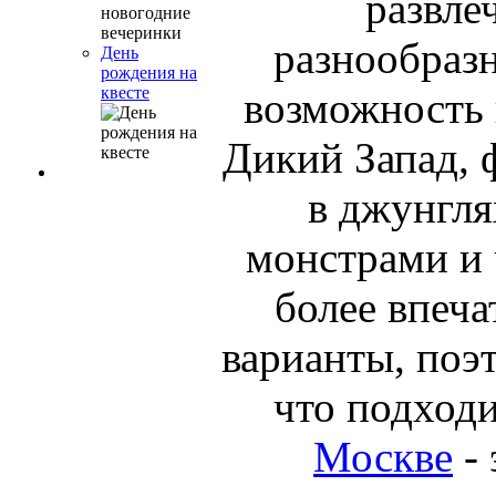
развле
разнообразн
День
рождения на
квесте
возможность 
Дикий Запад, 
в джунгля
монстрами и 
более впеча
варианты, поэ
что подходи
Москве
- 