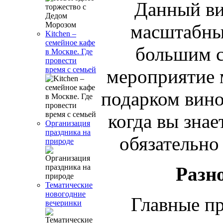
Данный ви
масштабных
Kitchen –
семейное кафе
большим с
в Москве. Где
провести
время с семьей
мероприятие 
подарком вино
когда вы знае
Организация
праздника на
обязательно
природе
Разн
Тематические
новогодние
Главные пр
вечеринки