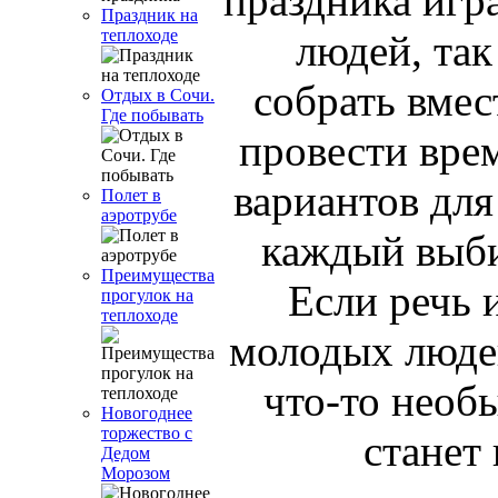
праздника игр
Праздник на
теплоходе
людей, так
собрать вмес
Отдых в Сочи.
Где побывать
провести вре
вариантов для
Полет в
аэротрубе
каждый выби
Преимущества
Если речь 
прогулок на
теплоходе
молодых людей
что-то необ
Новогоднее
торжество с
станет
Дедом
Морозом