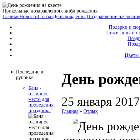
Прикольные поздравления с днём рождения
Главная
Новости
Статьи
День рождения
Поздравление начальни
Подарки и сю
Пожелания и п
Поздр
Позд
Цветы 
Последние в
День рожде
рубрике
Баня -
отличное
25 января 2017
место для
проведения
праздника
Главная
»
Отдых
»