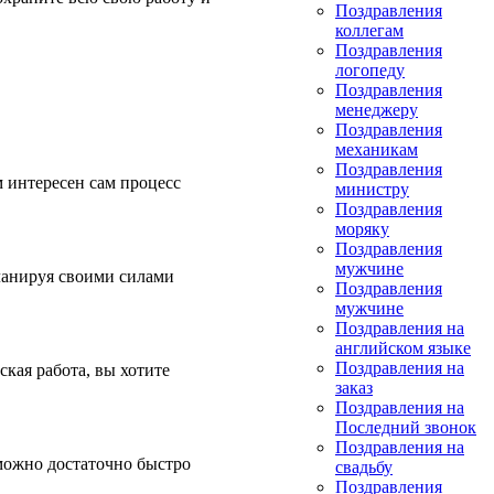
Поздравления
коллегам
Поздравления
логопеду
Поздравления
менеджеру
Поздравления
механикам
Поздравления
м интересен сам процесс
министру
Поздравления
моряку
Поздравления
мужчине
планируя своими силами
Поздравления
мужчине
Поздравления на
английском языке
Поздравления на
ская работа, вы хотите
заказ
Поздравления на
Последний звонок
Поздравления на
 можно достаточно быстро
свадьбу
Поздравления