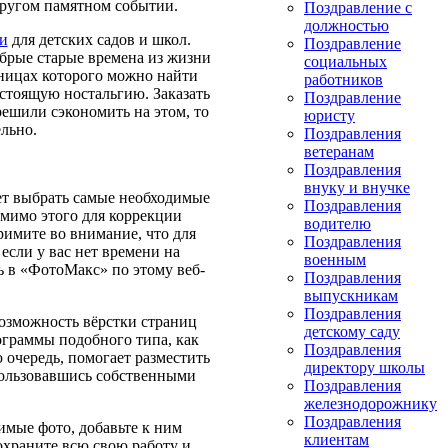
другом памятном событии.
Поздравление с
должностью
и
для детских садов и школ.
Поздравление
обрые старые времена из жизни
социальных
аницах которого можно найти
работников
астоящую ностальгию. Заказать
Поздравление
ешили сэкономить на этом, то
юристу
льно.
Поздравления
ветеранам
Поздравления
внуку и внучке
ет выбрать самые необходимые
Поздравления
омимо этого для коррекции
водителю
имите во внимание, что для
Поздравления
если у вас нет времени на
военным
ь в «ФотоМакс» по этому веб-
Поздравления
выпускникам
Поздравления
озможность вёрстки страниц
детскому саду
ограммы подобного типа, как
Поздравления
 очередь, помогает разместить
директору школы
ользовавшись собственными
Поздравления
железнодорожнику
Поздравления
имые фото, добавьте к ним
клиентам
охраните всю свою работу и