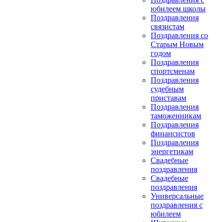
юбилеем школы
Поздравления
связистам
Поздравления со
Старым Новым
годом
Поздравления
спортсменам
Поздравления
судебным
приставам
Поздравления
таможенникам
Поздравления
финансистов
Поздравления
энергетикам
Свадебные
поздравления
Свадебные
поздравления
Универсальные
поздравления с
юбилеем