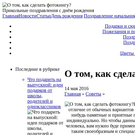
Прикольные поздравления с днём рождения
Главная
Новости
Статьи
День рождения
Поздравление начальни
Подарки и сю
Пожелания и п
Поздр
Позд
Цветы 
Последние в рубрике
О том, как сдел
Что подарить на
выпускной: идеи
14 мая 2016
подарков от
Главная
»
Советы
»
школы,
родителей и
одноклассников
отличие от обычных вариантов 
нибудь памятные и приятные 
индивидуально. Но чтобы данный
человека, вам нужно буде приме
таким своеобразным и специал