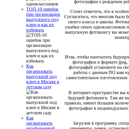
фотографии о рождении реб
ТОП-10 ошибок
Стоит отметить, что в особ
при организации
Согласитесь, что многим было б
выпускного под
своего класса и школы. Фоток
ключ и как их
улыбки своих одноклассников и 
избежать
выпускную фотокнигу вы можете
нижепр
Итак, чтобы напечатать будущу
фотографии в формате jpeg,
Как
фотографий установите на св
организовать
работы с данным ПО вам ну
выпускной под
самостоятельное изготовлении 
ключ в Москве в
детском саду
В интернет-пространстве вы 
будущей фотокниги. Там же вы
правило, имеют большое количе
фотографии в индивидуально
Как
Загрузив в программу, спец
организовать
орнаменты, рамки, установит
незабываемый