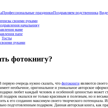
ка
Профессиональные праздники
Поздравляем родственника
Виде
рпризы своими руками
оздравления начальнику
авления маме
равления папе
Тосты
своими руками
ать фотокнигу?
В первую очередь нужно сказать, что
фотокниги
являются своего
имеет необычное, оригинальное и уникальное авторское оформл
подарки любит каждый человек и особенной ценностью может ст
 подарок оказался не только красивым и полезным, но и весьм
нить к его созданию максимум своего творческого потенциала. 
ьно подготовленным подарком. Данная авторская книга, как пра