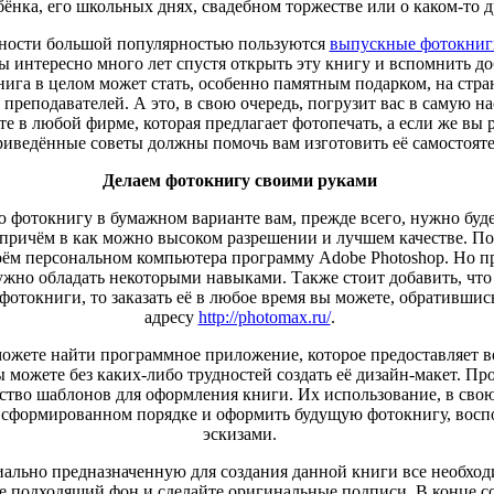
ёнка, его школьных днях, свадебном торжестве или о каком-то 
енности большой популярностью пользуются
выпускные фотокниг
ы интересно много лет спустя открыть эту книгу и вспомнить д
нига в целом может стать, особенно памятным подарком, на стр
преподавателей. А это, в свою очередь, погрузит вас в самую н
 в любой фирме, которая предлагает фотопечать, а если же вы р
иведённые советы должны помочь вам изготовить её самостояте
Делаем фотокнигу своими руками
ю фотокнигу в бумажном варианте вам, прежде всего, нужно буд
 причём в как можно высоком разрешении и лучшем качестве. П
оём персональном компьютера программу Adobe Photoshop. Но пр
жно обладать некоторыми навыками. Также стоит добавить, что 
фотокниги, то заказать её в любое время вы можете, обратившис
адресу
http://photomax.ru/
.
можете найти программное приложение, которое предоставляет в
 можете без каких-либо трудностей создать её дизайн-макет. Пр
ство шаблонов для оформления книги. Их использование, в свою
 сформированном порядке и оформить будущую фотокнигу, восп
эскизами.
иально предназначенную для создания данной книги все необход
е подходящий фон и сделайте оригинальные подписи. В конце с