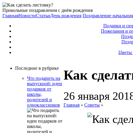
Прикольные поздравления с днём рождения
Главная
Новости
Статьи
День рождения
Поздравление начальни
Подарки и сю
Пожелания и п
Поздр
Позд
Цветы 
Последние в рубрике
Как сделат
Что подарить на
выпускной: идеи
подарков от
26 января 201
школы,
родителей и
Главная
»
Советы
»
одноклассников