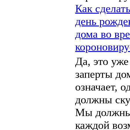
Как сделат
день рожде
дома во вр
короновиру
Да, это уж
заперты до
означает, о
должны ску
Мы должны
каждой во