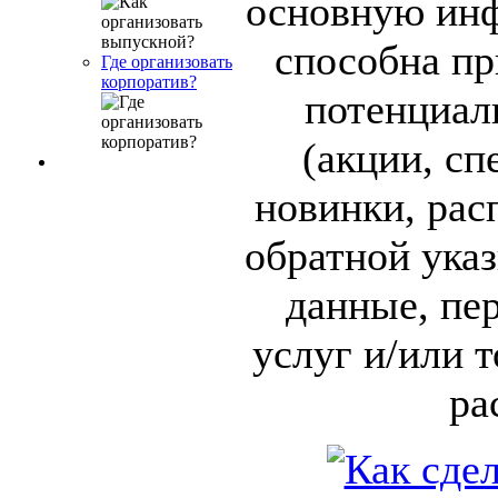
основную инф
способна пр
Где организовать
корпоратив?
потенциал
(акции, сп
новинки, рас
обратной ука
данные, пе
услуг и/или 
ра