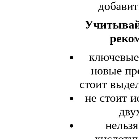
добавит
Учитывай
реко
ключевые
новые пр
стоит выде
не стоит и
дву
нельзя
кислотны