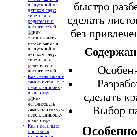
быстро разбе
выпускной в
детском саду:
советы для
сделать листо
родителей и
воспитателей
без привлече
Содержан
Особенн
Как легализовать
Разрабо
самостоятельную
перепланировку
в квартире
сделать к
Выбор п
Как правильно
Особенно
поставить
удариение в