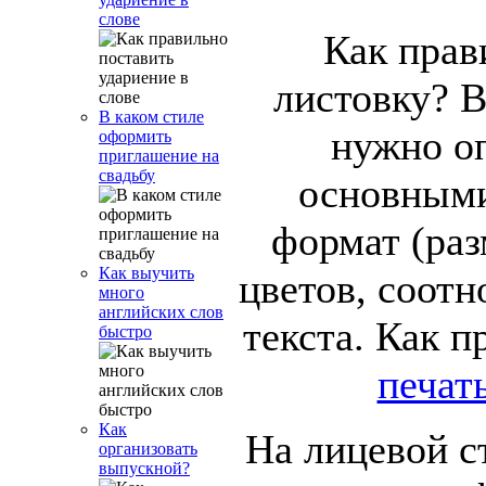
слове
Как прав
листовку? В
В каком стиле
нужно оп
оформить
приглашение на
свадьбу
основными
формат (раз
Как выучить
цветов, соотн
много
английских слов
текста. Как 
быстро
печат
Как
На лицевой с
организовать
выпускной?