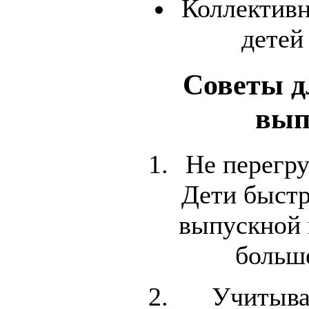
Коллективн
детей
Советы д
вып
Не перегр
Дети быстр
выпускной 
больше
Учитыва