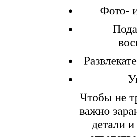
Фото- 
Пода
вос
Развлекат
У
Чтобы не т
важно зара
детали и