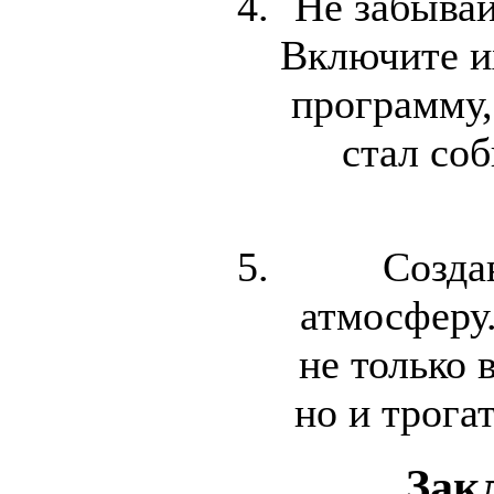
Не забывай
Включите и
программу,
стал со
Созда
атмосферу
не только 
но и трога
Зак