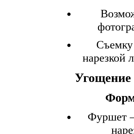
Возмож
фотогр
Съемку
нарезкой 
Угощение
Форм
Фуршет –
наре