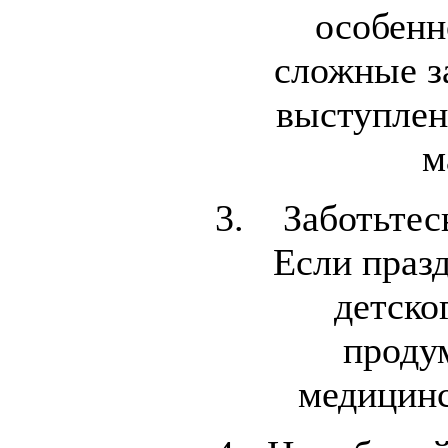
особенн
сложные з
выступлен
м
Заботьтес
Если праз
детско
проду
медицинс