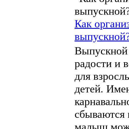
Как органи
выпускной
Выпускной 
радости и в
для взрослы
детей. Име
карнавальн
сбываются 
малыш мож