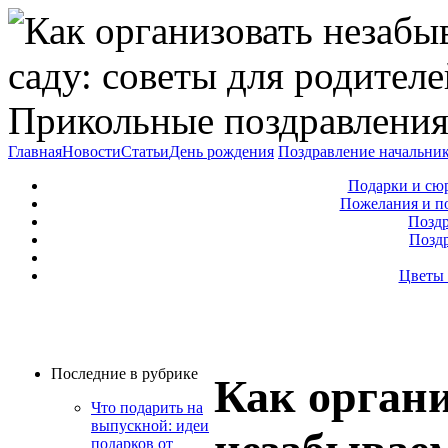
Прикольные поздравления
Главная
Новости
Статьи
День рождения
Поздравление начальни
Подарки и сю
Пожелания и п
Поздр
Позд
Цветы 
Последние в рубрике
Как орган
Что подарить на
выпускной: идеи
подарков от