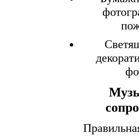
фотогр
пож
Светящ
декорат
фо
Музы
сопр
Правильная