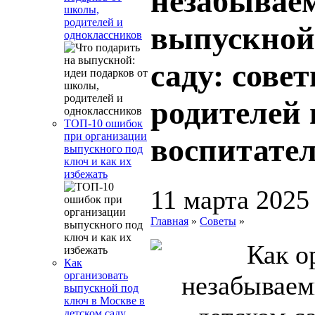
незабывае
школы,
родителей и
выпускной
одноклассников
саду: сове
родителей 
ТОП-10 ошибок
при организации
воспитате
выпускного под
ключ и как их
избежать
11 марта 2025
Главная
»
Советы
»
Как
организовать
выпускной под
ключ в Москве в
детском саду