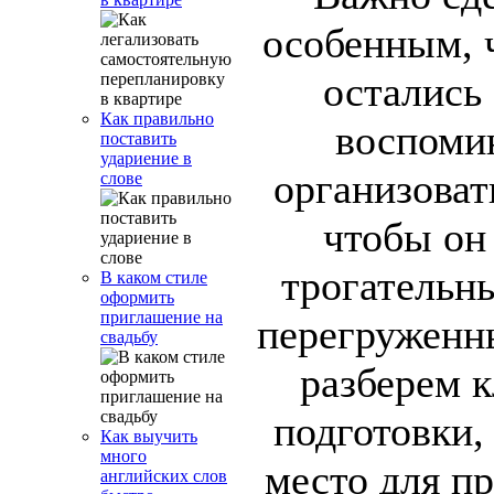
особенным, 
остались
Как правильно
воспомин
поставить
удариение в
организоват
слове
чтобы он
трогательны
В каком стиле
оформить
приглашение на
перегруженны
свадьбу
разберем 
подготовки,
Как выучить
много
место для п
английских слов