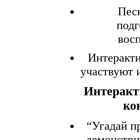
Пес
подг
вос
Интеракти
участвуют и
Интеракт
ко
“Угадай п
демонстри