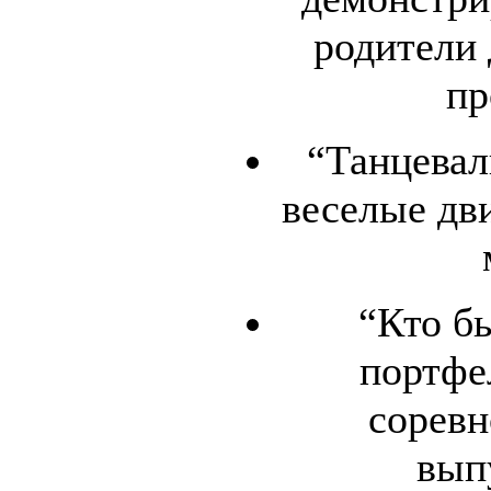
родители
пр
“Танцевал
веселые дв
“Кто б
портфе
соревн
вып