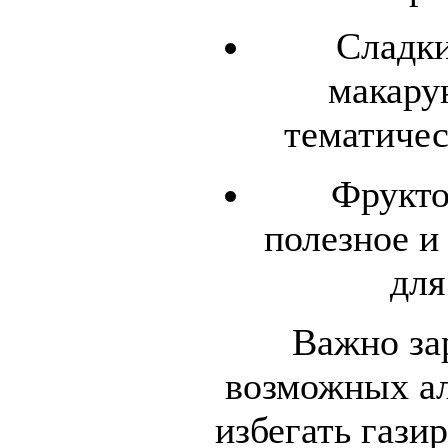
Сладки
макару
тематиче
Фрукто
полезное и
для
Важно за
возможных ал
избегать гази