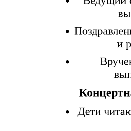
Ведущий 
вы
Поздравлен
и 
Вруче
вып
Концертн
Дети читаю