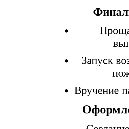
Финал
Проща
вып
Запуск во
пож
Вручение п
Оформле
Создание