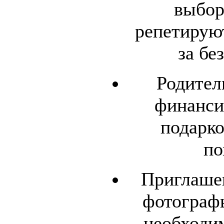
выбор
репетируют
за бе
Родител
финанси
подарк
по
Приглаше
фотограф
необходи