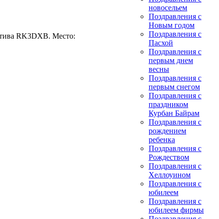
новосельем
Поздравления с
Новым годом
Поздравления с
лектива RK3DXB. Место:
Пасхой
Поздравления с
первым днем
весны
Поздравления с
первым снегом
Поздравления с
праздником
Курбан Байрам
Поздравления с
рождением
ребенка
Поздравления с
Рождеством
Поздравления с
Хеллоуином
Поздравления с
юбилеем
Поздравления с
юбилеем фирмы
Поздравления с