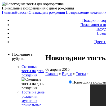
Прикольные поздравления с днём рождения
Главная
Новости
Статьи
День рождения
Поздравление начальни
Подарки и сю
Пожелания и п
Поздр
Позд
Цветы 
Последние в
Новогодние тост
рубрике
Смешные
06 апреля 2016
тосты на день
Главная
»
Видео
»
Тосты
»
рождения
Новогодние поздрав
Тосты на день
рождения
мужчине:
прикольные