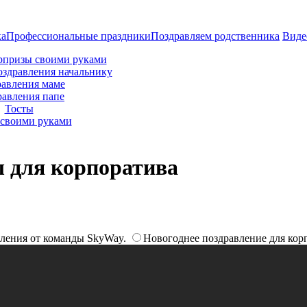
ка
Профессиональные праздники
Поздравляем родственника
Виде
рпризы своими руками
оздравления начальнику
авления маме
равления папе
Тосты
своими руками
ы для корпоратива
ления от команды SkyWay.
Новогоднее поздравление для кор