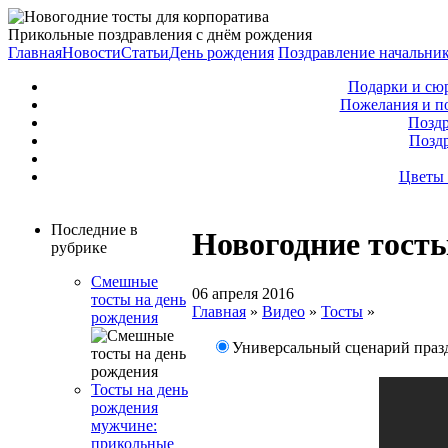
Прикольные поздравления с днём рождения
Главная
Новости
Статьи
День рождения
Поздравление начальни
Подарки и сю
Пожелания и п
Поздр
Позд
Цветы 
Последние в
Новогодние тост
рубрике
Смешные
06 апреля 2016
тосты на день
Главная
»
Видео
»
Тосты
»
рождения
Универсальный сценарий праз
Тосты на день
рождения
мужчине:
прикольные