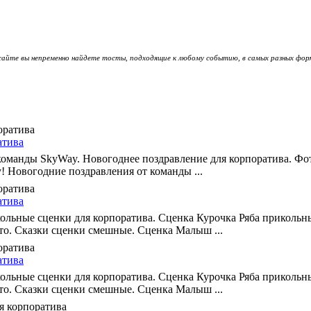
сайте вы непременно найдете тосты, подходящие к любому событию, в самых разных фор
атива
команды SkyWay. Новогоднее поздравление для корпоратива. Фо
! Новогодние поздравления от команды ...
атива
льные сценки для корпоратива. Сценка Курочка Ряба прикольн
то. Сказки сценки смешные. Сценка Малыш ...
атива
льные сценки для корпоратива. Сценка Курочка Ряба прикольн
то. Сказки сценки смешные. Сценка Малыш ...