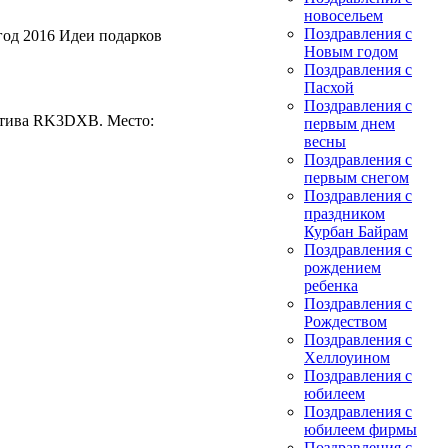
новосельем
Поздравления с
год 2016 Идеи подарков
Новым годом
Поздравления с
Пасхой
Поздравления с
лектива RK3DXB. Место:
первым днем
весны
Поздравления с
первым снегом
Поздравления с
праздником
Курбан Байрам
Поздравления с
рождением
ребенка
Поздравления с
Рождеством
Поздравления с
Хеллоуином
Поздравления с
юбилеем
Поздравления с
юбилеем фирмы
Поздравления с