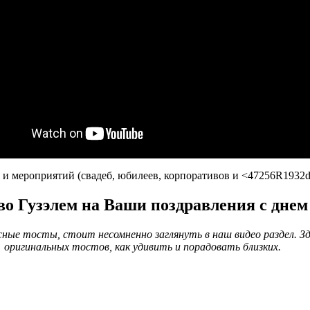
 и мероприятий (свадеб, юбилеев, корпоративов и <47256R1932
во Гузэлем на Ваши поздравления с днем
ные тосты, стоит несомненно заглянуть в наш видео раздел. З
оригинальных тостов, как удивить и порадовать близких.