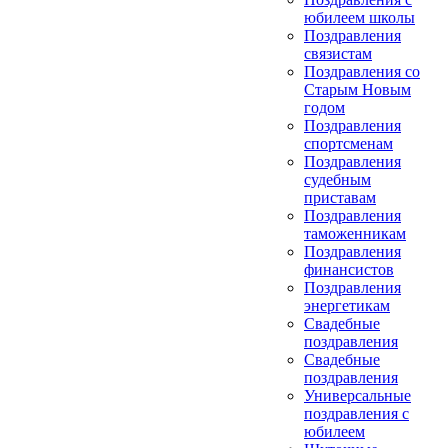
юбилеем школы
Поздравления
связистам
Поздравления со
Старым Новым
годом
Поздравления
спортсменам
Поздравления
судебным
приставам
Поздравления
таможенникам
Поздравления
финансистов
Поздравления
энергетикам
Свадебные
поздравления
Свадебные
поздравления
Универсальные
поздравления с
юбилеем