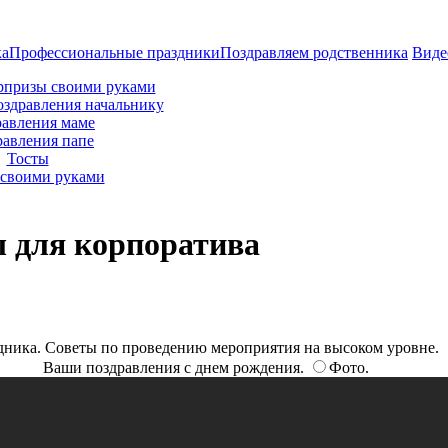
ка
Профессиональные праздники
Поздравляем родственника
Виде
рпризы своими руками
оздравления начальнику
авления маме
равления папе
Тосты
своими руками
ы для корпоратива
дника. Советы по проведению мероприятия на высоком уровне.
Ваши поздравления с днем рождения.
Фото.