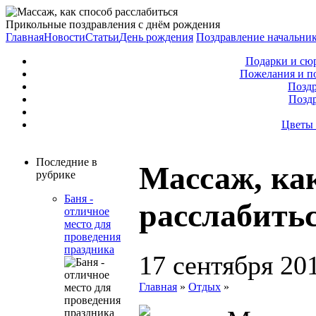
Прикольные поздравления с днём рождения
Главная
Новости
Статьи
День рождения
Поздравление начальни
Подарки и сю
Пожелания и п
Поздр
Позд
Цветы 
Последние в
Массаж, ка
рубрике
Баня -
расслабить
отличное
место для
проведения
праздника
17 сентября 20
Главная
»
Отдых
»