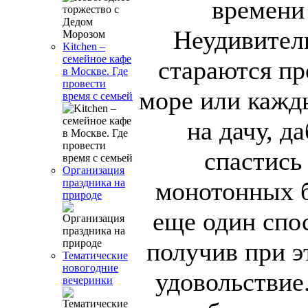
времени
Неудивитель
Kitchen –
семейное кафе
стараются пр
в Москве. Где
провести
море или кажд
время с семьей
на дачу, д
спастись
Организация
монотонных б
праздника на
природе
еще один спо
получив при э
Тематические
новогодние
удовольствие.
вечеринки