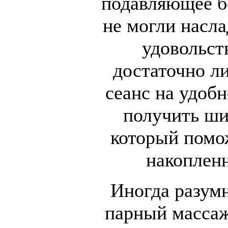
подавляющее б
не могли насл
удовольст
достаточно л
сеанс на удобн
получить ши
который помож
накопленн
Иногда разумн
парный массаж