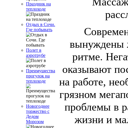
Праздник на
теплоходе
Отдых в Сочи.
Современ
Где побывать
вынуждены 
Полет в
ритме. Нега
аэротрубе
оказывают по
Преимущества
прогулок на
на работе, не
теплоходе
грязном мегап
проблемы в р
Новогоднее
торжество с
жизни и ма
Дедом
Морозом