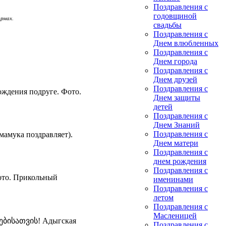
Поздравления с
годовщиной
рмах.
свадьбы
Поздравления с
Днем влюбленных
Поздравления с
Днем города
Поздравления с
Днем друзей
Поздравления с
ждения подруге. Фото.
Днем защиты
детей
Поздравления с
Днем Знаний
Поздравления с
мамука поздравляет).
Днем матери
Поздравления с
днем рождения
Поздравления с
ото. Прикольный
именинами
Поздравления с
летом
Поздравления с
Масленицей
ებისათვის! Адыгская
Поздравления с