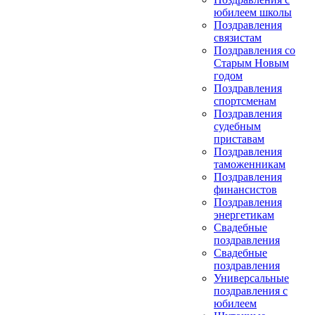
юбилеем школы
Поздравления
связистам
Поздравления со
Старым Новым
годом
Поздравления
спортсменам
Поздравления
судебным
приставам
Поздравления
таможенникам
Поздравления
финансистов
Поздравления
энергетикам
Свадебные
поздравления
Свадебные
поздравления
Универсальные
поздравления с
юбилеем