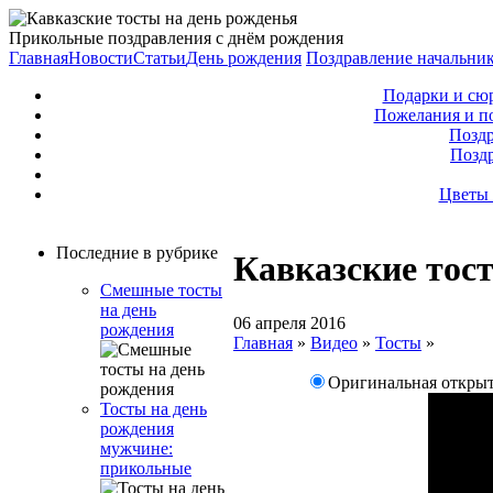
Прикольные поздравления с днём рождения
Главная
Новости
Статьи
День рождения
Поздравление начальни
Подарки и сю
Пожелания и п
Поздр
Позд
Цветы 
Последние в рубрике
Кавказские тос
Смешные тосты
на день
06 апреля 2016
рождения
Главная
»
Видео
»
Тосты
»
Оригинальная открыт
Тосты на день
рождения
мужчине:
прикольные