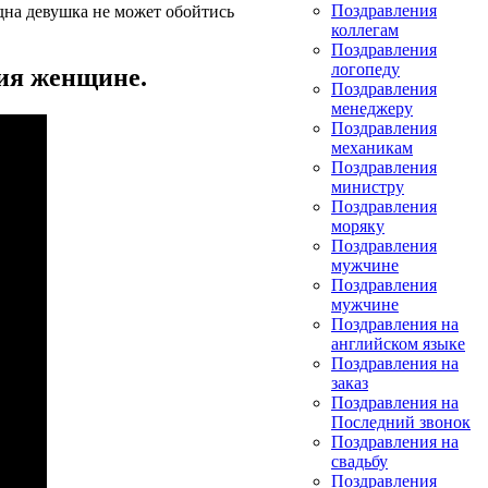
Поздравления
дна девушка не может обойтись
коллегам
Поздравления
логопеду
ия женщине.
Поздравления
менеджеру
Поздравления
механикам
Поздравления
министру
Поздравления
моряку
Поздравления
мужчине
Поздравления
мужчине
Поздравления на
английском языке
Поздравления на
заказ
Поздравления на
Последний звонок
Поздравления на
свадьбу
Поздравления