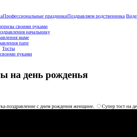
ка
Профессиональные праздники
Поздравляем родственника
Виде
рпризы своими руками
оздравления начальнику
авления маме
равления папе
Тосты
своими руками
ты на день рожденья
ка-поздравление с днем рождения женщине.
Супер тост на д