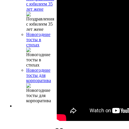
с юбилеем 35
лет жене
Новогодние
тосты в
стихах
Новогодние
тосты для
корпоратива