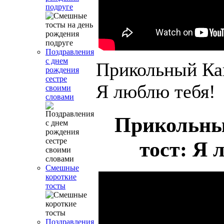
подруге
Поздравления
с днем
Прикольный Кав
рождения
сестре
Я люблю тебя!
своими
словами
Прикольны
тост: Я 
Смешные
короткие
тосты
Поздравления