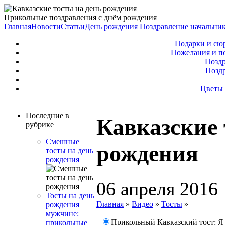
Прикольные поздравления с днём рождения
Главная
Новости
Статьи
День рождения
Поздравление начальни
Подарки и сю
Пожелания и п
Поздр
Позд
Цветы 
Последние в
Кавказские 
рубрике
Смешные
рождения
тосты на день
рождения
06 апреля 2016
Тосты на день
Главная
»
Видео
»
Тосты
»
рождения
мужчине:
Прикольный Кавказский тост: Я
прикольные