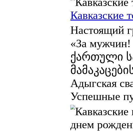
Кавказские т
Настоящий г
«За мужчин! 
ქართული 
მამაკაცები
Адыгская сва
Успешные пу