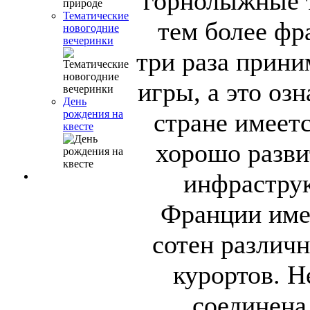
горнолыжные 
Тематические
тем более фр
новогодние
вечеринки
три раза прин
игры, а это озн
День
стране имеет
рождения на
квесте
хорошо разви
инфраструк
Франции име
сотен различ
курортов. Н
соединена