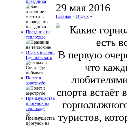
праздника
29 мая 2016
Главная
»
Отдых
»
Праздник на
теплоходе
В первую очер
Отдых в Сочи.
Где побывать
что кажд
любителями
Полет в
аэротрубе
спорта встаёт 
Преимущества
горнолыжного
прогулок на
теплоходе
туристов, кот