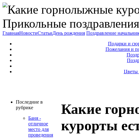
Прикольные поздравления
Главная
Новости
Статьи
День рождения
Поздравление начальни
Подарки и сю
Пожелания и п
Поздр
Позд
Цветы 
Последние в
Какие гор
рубрике
Баня -
курорты ес
отличное
место для
проведения