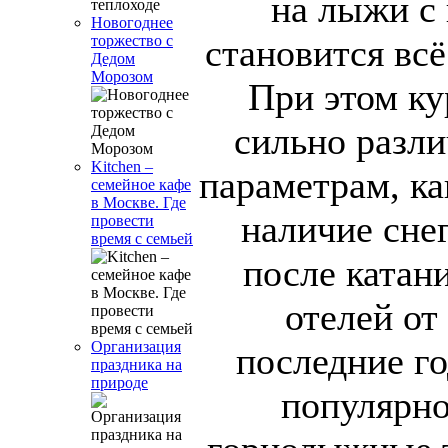
на лыжи с
Новогоднее
становится вс
торжество с
Дедом
Морозом
При этом ку
сильно разли
Kitchen –
параметрам, ка
семейное кафе
в Москве. Где
наличие сне
провести
время с семьей
после катан
отелей от 
Организация
последние г
праздника на
природе
популярно