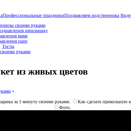
ка
Профессиональные праздники
Поздравляем родственника
Виде
рпризы своими руками
оздравления начальнику
авления маме
равления папе
Тосты
своими руками
укет из живых цветов
уками
»
шарика за 1 минуту своими руками.
Как сделать прикольную 
Фото.