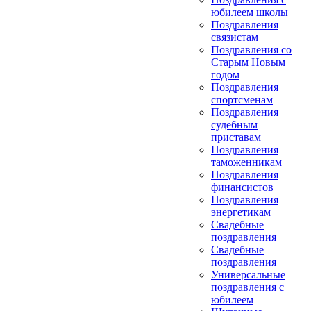
юбилеем школы
Поздравления
связистам
Поздравления со
Старым Новым
годом
Поздравления
спортсменам
Поздравления
судебным
приставам
Поздравления
таможенникам
Поздравления
финансистов
Поздравления
энергетикам
Свадебные
поздравления
Свадебные
поздравления
Универсальные
поздравления с
юбилеем