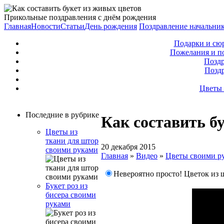
Прикольные поздравления с днём рождения
Главная
Новости
Статьи
День рождения
Поздравление начальни
Подарки и сю
Пожелания и п
Поздр
Позд
Цветы 
Последние в рубрике
Как составить б
Цветы из
ткани для штор
20 декабря 2015
своими руками
Главная
»
Видео
»
Цветы своими р
Невероятно просто! Цветок из 
Букет роз из
бисера своими
руками