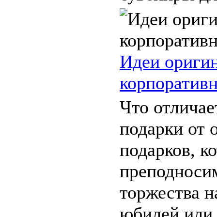
Идеи ориги
корпоратив
Что отличае
подарки от
подарков, к
преподноси
торжества н
юбилей или