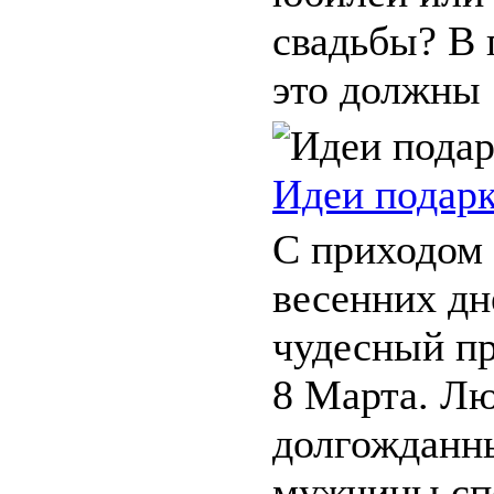
свадьбы? В 
это должны .
Идеи подарк
С приходом
весенних дн
чудесный п
8 Марта. Л
долгожданны
мужчины сп