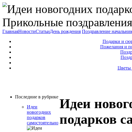
Прикольные поздравления
Главная
Новости
Статьи
День рождения
Поздравление начальни
Подарки и сю
Пожелания и п
Поздр
Позд
Цветы 
Последние в рубрике
Идеи новог
Идеи
новогодних
подарков с
подарков
самостоятельно