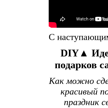
С наступающим
DIY▲ Иде
подарков с
Как можно сд
красивый п
праздник с