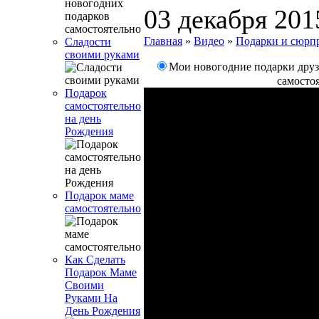
03 декабря 201
Главная
»
Видео
»
Подарки и сюрп
Сладости
своими руками
Мои новогодние подарки дру
самосто
Подарок
самостоятельно
на день
Рождения
Подарок маме
самостоятельно
Как Сделать
Подарок Маме
Своими
Руками На
День Рождения