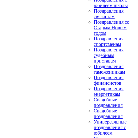
юбилеем школы
Поздравления
связистам
Поздравления со
Старым Новым
годом
Поздравления
спортсменам
Поздравления
судебным
приставам
Поздравления
таможенникам
Поздравления
финансистов
Поздравления
энергетикам
Свадебные
поздравления
Свадебные
поздравления
Универсальные
поздравления с
юбилеем