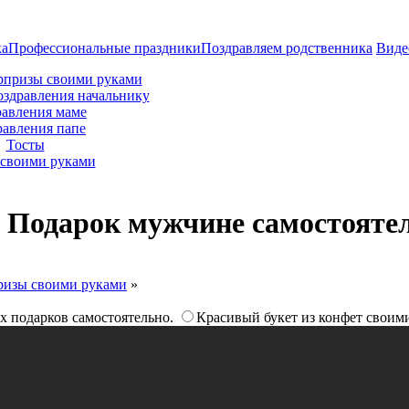
ка
Профессиональные праздники
Поздравляем родственника
Виде
рпризы своими руками
оздравления начальнику
авления маме
равления папе
Тосты
своими руками
. Подарок мужчине самостояте
ризы своими руками
»
 подарков самостоятельно.
Красивый букет из конфет своим