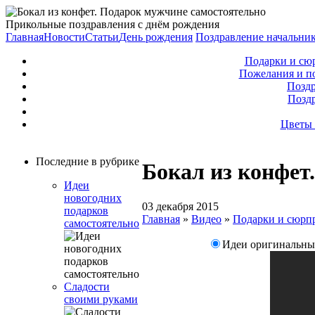
Прикольные поздравления с днём рождения
Главная
Новости
Статьи
День рождения
Поздравление начальни
Подарки и сю
Пожелания и п
Поздр
Позд
Цветы 
Последние в рубрике
Бокал из конфет
Идеи
новогодних
03 декабря 2015
подарков
Главная
»
Видео
»
Подарки и сюрп
самостоятельно
Идеи оригинальных
Сладости
своими руками